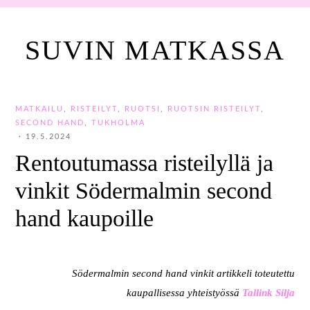
SUVIN MATKASSA
MATKAILU
,
RISTEILYT
,
RUOTSI
,
RUOTSIN RISTEILYT
,
SECOND HAND
,
TUKHOLMA
·
19.5.2024
Rentoutumassa risteilyllä ja
vinkit Södermalmin second
hand kaupoille
Södermalmin second hand vinkit artikkeli toteutettu
kaupallisessa yhteistyössä
Tallink Silja