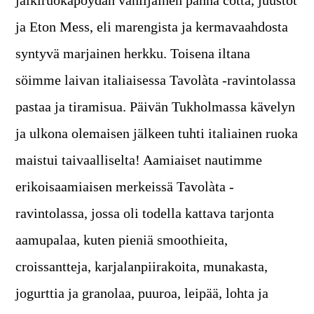
ja Eton Mess, eli marengista ja kermavaahdosta
syntyvä marjainen herkku. Toisena iltana
söimme laivan italiaisessa Tavolàta -ravintolassa
pastaa ja tiramisua. Päivän Tukholmassa kävelyn
ja ulkona olemaisen jälkeen tuhti italiainen ruoka
maistui taivaalliselta! Aamiaiset nautimme
erikoisaamiaisen merkeissä Tavolàta -
ravintolassa, jossa oli todella kattava tarjonta
aamupalaa, kuten pieniä smoothieita,
croissantteja, karjalanpiirakoita, munakasta,
jogurttia ja granolaa, puuroa, leipää, lohta ja