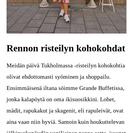
Rennon risteilyn kohokohdat
Meidän päivä Tukholmassa -risteilyn kohokohtia
olivat ehdottomasti syöminen ja shoppailu.
Ensimmäisenä iltana söimme Grande Buffetissa,
jonka kalapöytä on oma ikisuosikkini. Lohet,
mädit, rapukakut ja skagenit, eli rapuleivät, ovat
aina vaan niin hyviä. Samoin kuin houkuttelevan
jälkiruokapöydän vaniljainen panna cotta, juustot