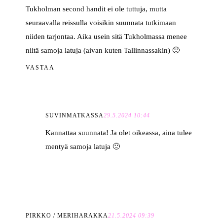
Tukholman second handit ei ole tuttuja, mutta
seuraavalla reissulla voisikin suunnata tutkimaan
niiden tarjontaa. Aika usein sitä Tukholmassa menee
niitä samoja latuja (aivan kuten Tallinnassakin) 🙂
VASTAA
SUVINMATKASSA
29.5.2024 10:44
Kannattaa suunnata! Ja olet oikeassa, aina tulee
mentyä samoja latuja 🙂
PIRKKO / MERIHARAKKA
21.5.2024 09:39