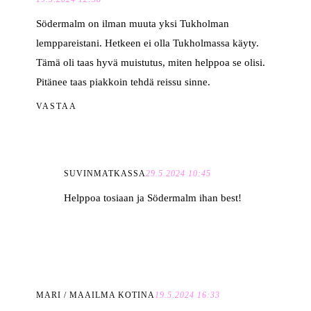
Södermalm on ilman muuta yksi Tukholman
lemppareistani. Hetkeen ei olla Tukholmassa käyty.
Tämä oli taas hyvä muistutus, miten helppoa se olisi.
Pitänee taas piakkoin tehdä reissu sinne.
VASTAA
SUVINMATKASSA
29.5.2024 10:45
Helppoa tosiaan ja Södermalm ihan best!
MARI / MAAILMA KOTINA
19.5.2024 16:33