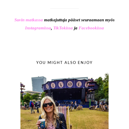
Suvin matkassa
matkajuttuja pääset seuraamaan myös
Instagramissa
,
TikTokissa
ja
Facebookissa
YOU MIGHT ALSO ENJOY