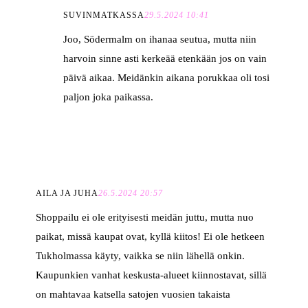
SUVINMATKASSA
29.5.2024 10:41
Joo, Södermalm on ihanaa seutua, mutta niin
harvoin sinne asti kerkeää etenkään jos on vain
päivä aikaa. Meidänkin aikana porukkaa oli tosi
paljon joka paikassa.
AILA JA JUHA
26.5.2024 20:57
Shoppailu ei ole erityisesti meidän juttu, mutta nuo
paikat, missä kaupat ovat, kyllä kiitos! Ei ole hetkeen
Tukholmassa käyty, vaikka se niin lähellä onkin.
Kaupunkien vanhat keskusta-alueet kiinnostavat, sillä
on mahtavaa katsella satojen vuosien takaista