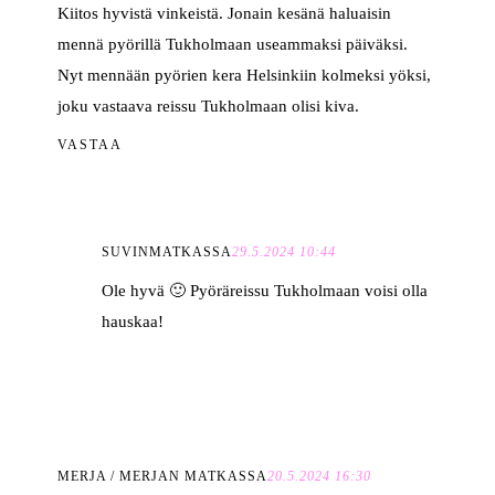
Kiitos hyvistä vinkeistä. Jonain kesänä haluaisin
mennä pyörillä Tukholmaan useammaksi päiväksi.
Nyt mennään pyörien kera Helsinkiin kolmeksi yöksi,
joku vastaava reissu Tukholmaan olisi kiva.
VASTAA
SUVINMATKASSA
29.5.2024 10:44
Ole hyvä 🙂 Pyöräreissu Tukholmaan voisi olla
hauskaa!
MERJA / MERJAN MATKASSA
20.5.2024 16:30