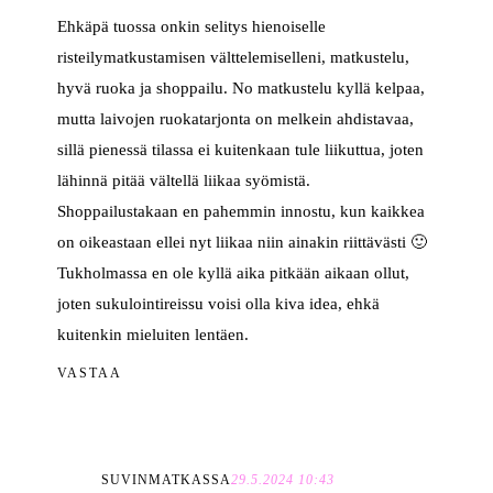
Ehkäpä tuossa onkin selitys hienoiselle
risteilymatkustamisen välttelemiselleni, matkustelu,
hyvä ruoka ja shoppailu. No matkustelu kyllä kelpaa,
mutta laivojen ruokatarjonta on melkein ahdistavaa,
sillä pienessä tilassa ei kuitenkaan tule liikuttua, joten
lähinnä pitää vältellä liikaa syömistä.
Shoppailustakaan en pahemmin innostu, kun kaikkea
on oikeastaan ellei nyt liikaa niin ainakin riittävästi 🙂
Tukholmassa en ole kyllä aika pitkään aikaan ollut,
joten sukulointireissu voisi olla kiva idea, ehkä
kuitenkin mieluiten lentäen.
VASTAA
SUVINMATKASSA
29.5.2024 10:43