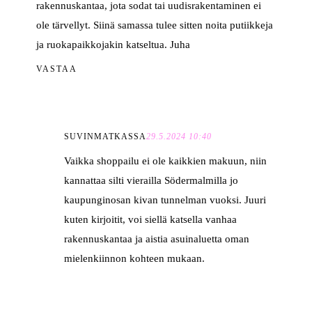
rakennuskantaa, jota sodat tai uudisrakentaminen ei
ole tärvellyt. Siinä samassa tulee sitten noita putiikkeja
ja ruokapaikkojakin katseltua. Juha
VASTAA
SUVINMATKASSA
29.5.2024 10:40
Vaikka shoppailu ei ole kaikkien makuun, niin
kannattaa silti vierailla Södermalmilla jo
kaupunginosan kivan tunnelman vuoksi. Juuri
kuten kirjoitit, voi siellä katsella vanhaa
rakennuskantaa ja aistia asuinaluetta oman
mielenkiinnon kohteen mukaan.