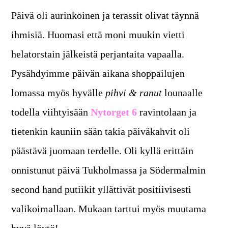
Päivä oli aurinkoinen ja terassit olivat täynnä
ihmisiä. Huomasi että moni muukin vietti
helatorstain jälkeistä perjantaita vapaalla.
Pysähdyimme päivän aikana shoppailujen
lomassa myös hyvälle
pihvi & ranut
lounaalle
todella viihtyisään
Nytorget 6
ravintolaan ja
tietenkin kauniin sään takia päiväkahvit oli
päästävä juomaan terdelle. Oli kyllä erittäin
onnistunut päivä Tukholmassa ja Södermalmin
second hand putiikit yllättivät positiivisesti
valikoimallaan. Mukaan tarttui myös muutama
hyvä löytö!