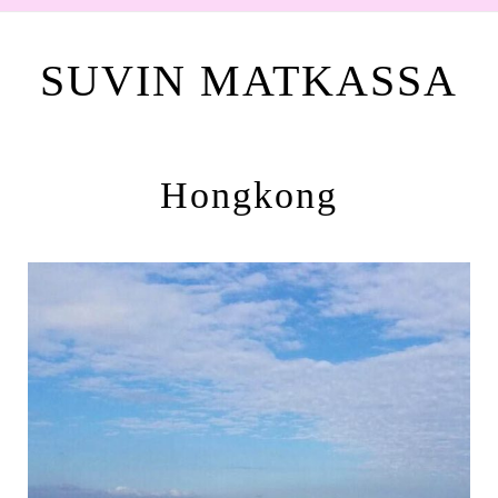
SUVIN MATKASSA
Hongkong