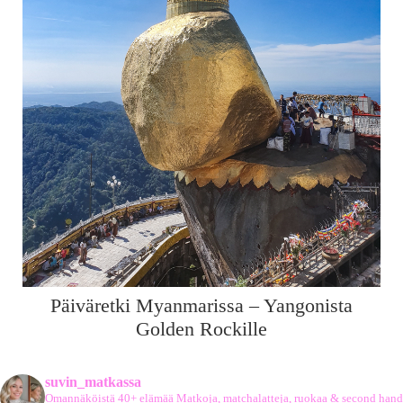
Päiväretki Myanmarissa – Yangonista
Golden Rockille
suvin_matkassa
Omannäköistä 40+ elämää
Matkoja, matchalatteja, ruokaa & second hand