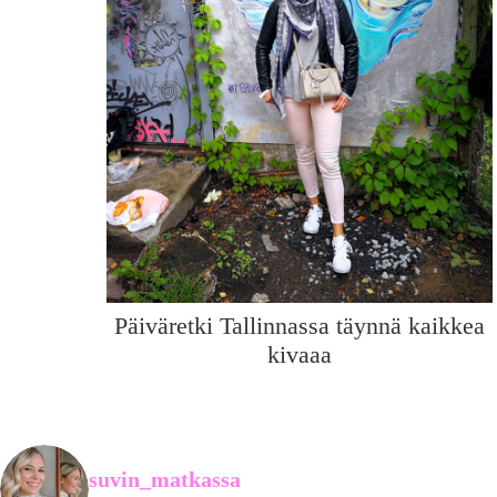
Päiväretki Tallinnassa täynnä kaikkea
kivaaa
suvin_matkassa