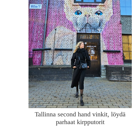
Tallinna second hand vinkit, löydä
parhaat kirpputorit