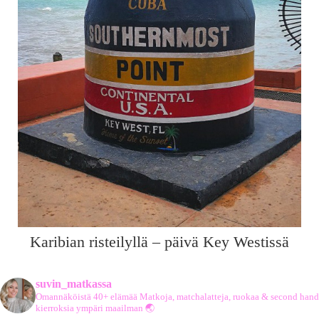
Karibian risteilyllä – päivä Key Westissä
suvin_matkassa
Omannäköistä 40+ elämää
Matkoja, matchalatteja, ruokaa & second hand
kierroksia ympäri maailman 🌏