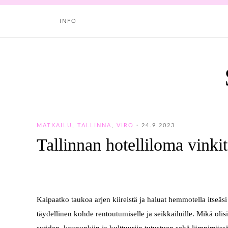
INFO
MATKAILU
,
TALLINNA
,
VIRO
·
24.9.2023
Tallinnan hotelliloma vinkit
Kaipaatko taukoa arjen kiireistä ja haluat hemmotella itseä
täydellinen kohde rentoutumiselle ja seikkailuille. Mikä oli