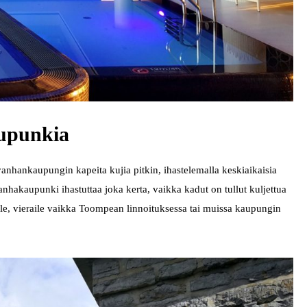
aupunkia
vanhankaupungin kapeita kujia pitkin, ihastelemalla keskiaikaisia
anhakaupunki ihastuttaa joka kerta, vaikka kadut on tullut kuljettua
lle, vieraile vaikka Toompean linnoituksessa tai muissa kaupungin