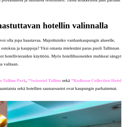
porealtaassa ja saunassa rentoutuen. Tässä artikkelissa jaan parhaat
hastuttavan hotellin valinnalla
ta voi olla jopa haastavaa. Majoittuisiko vanhankaupungin alueelle,
i ostoksia ja kauppoja? Yksi omasta mielestäni paras puoli Tallinnan
astot hotellivieraiden käyttöön. Myös hotellihuoneiden muhkeat sängyt
a valitaan.
n Tallinn Park
,
*Swissotel Tallinn
sekä
*Radisson Collection Hotel
ta aamiaista sekä hotellien saunaosastot ovat kaupungin parhaimmat.