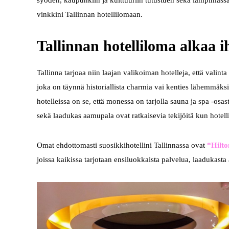
syöden, kaupunkiin ja kulttuuriin tutustuen sekä lämpimässä 
vinkkini Tallinnan hotellilomaan.
Tallinnan hotelliloma alkaa i
Tallinna tarjoaa niin laajan valikoiman hotelleja, että valin
joka on täynnä historiallista charmia vai kenties lähemmäks
hotelleissa on se, että monessa on tarjolla sauna ja spa -os
sekä laadukas aamupala ovat ratkaisevia tekijöitä kun hotelli
Omat ehdottomasti suosikkihotellini Tallinnassa ovat
*Hilto
joissa kaikissa tarjotaan ensiluokkaista palvelua, laadukas