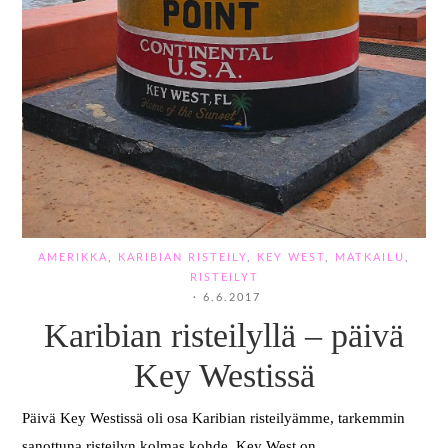
AMERIKKA
,
KARIBIAN RISTEILY
,
KEY WEST
,
MATKAILU
,
RISTEILYT
·
6.6.2017
Karibian risteilyllä – päivä
Key Westissä
Päivä Key Westissä oli osa Karibian risteilyämme, tarkemmin
sanottuna risteilyn kolmas kohde. Key West on