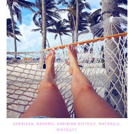
AMERIKKA
,
BAHAMA
,
KARIBIAN RISTEILY
,
MATKAILU
,
RISTEILYT