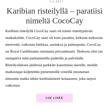
·
5.6.2017
Karibian risteilyllä – paratiisi
nimeltä CocoCay
Karibian risteilyllä CocoCay saari oli toisen risteilypäivän
matkakohde. CocoCay saari oli kuin paratiisi, kirkasta turkoosia
merivettä, valkoista hiekkaa, aurinkoa ja palmupuita. CocoCay
on Royal Caribbeanin omistama privaattisaari. Tiedossa olisi siis
rantapäivä mitä parhaimmilla puitteilla ja palvelulla.
Risteilyaluksen jäädessä parkkiin kauemmas merelle, meidät
matkustajat kuljetettiin pienemmillä veneillä muutaman
minuutin matka tähän karibialaiseen keitaaseen, joka tarjosi
valkoisen
LUE LISÄÄ