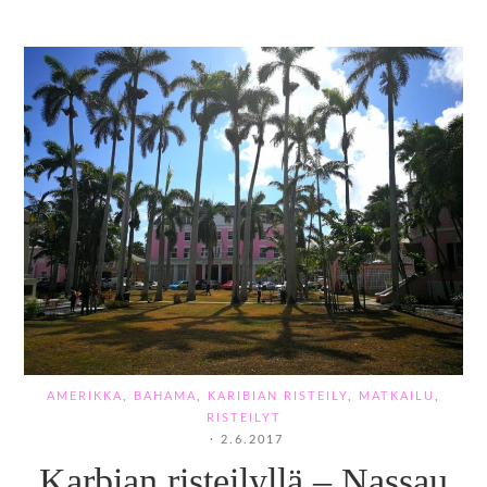
AMERIKKA
,
BAHAMA
,
KARIBIAN RISTEILY
,
MATKAILU
,
RISTEILYT
·
2.6.2017
Karbian risteilyllä – Nassau