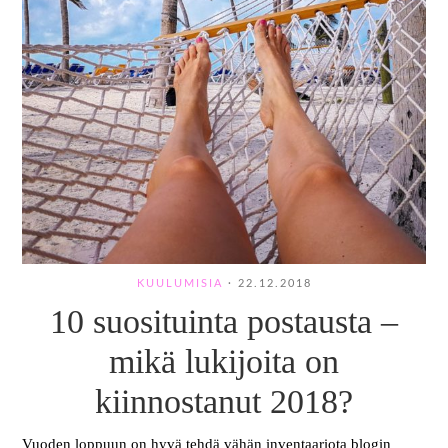
KUULUMISIA
·
22.12.2018
10 suosituinta postausta –
mikä lukijoita on
kiinnostanut 2018?
Vuoden loppuun on hyvä tehdä vähän inventaariota blogin