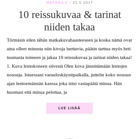
MATKAILU
·
31.5.2017
10 reissukuvaa & tarinat
niiden takaa
Törmäsin eilen tähän matkakuvahaasteeseen ja koska nämä ovat
aina olleet minusta niin kivoja luettavia, päätin tarttua myös heti
tuumasta toimeen ja jakaa 10 reissukuvaa ja tarinat niiden takaa!
1. Kuva lentokoneen siivestä Olen kova jännittämään lentojen
nousuja. Istuessani varauloskäyntipaikalla, juttelin koko nousun
ajan lentoemännän kanssa joka istui vastapäätä minua. Hän
huomasi että minua pelottaa, ja
LUE LISÄÄ