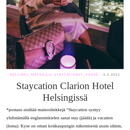
HELSINKI
,
MATKAILU
,
STAYCATIONIT
,
SUOMI
·
6.5.2021
Staycation Clarion Hotel
Helsingissä
*postaus sisältää mainoslinkkejä “Staycation syntyy
yhdistämällä englanninkielen sanat stay (jäädä) ja vacation
(loma). Kyse on oman kotikaupungin näkemisestä uusin silmin,