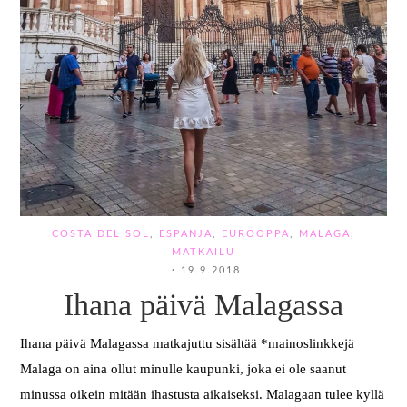
COSTA DEL SOL
,
ESPANJA
,
EUROOPPA
,
MALAGA
,
MATKAILU
·
19.9.2018
Ihana päivä Malagassa
Ihana päivä Malagassa matkajuttu sisältää *mainoslinkkejä
Malaga on aina ollut minulle kaupunki, joka ei ole saanut
minussa oikein mitään ihastusta aikaiseksi. Malagaan tulee kyllä