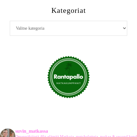
Kategoriat
Kategoriat
suvin_matkassa
Omannäköistä 40+ elämää
Matkoja, matchalatteja, ruokaa & second hand