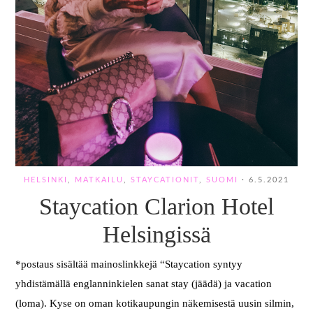
HELSINKI
,
MATKAILU
,
STAYCATIONIT
,
SUOMI
·
6.5.2021
Staycation Clarion Hotel
Helsingissä
*postaus sisältää mainoslinkkejä “Staycation syntyy
yhdistämällä englanninkielen sanat stay (jäädä) ja vacation
(loma). Kyse on oman kotikaupungin näkemisestä uusin silmin,