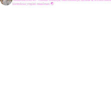
kierroksia ympäri maailman 🌏