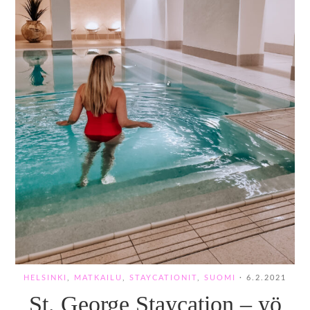
HELSINKI
,
MATKAILU
,
STAYCATIONIT
,
SUOMI
·
6.2.2021
St. George Staycation – yö