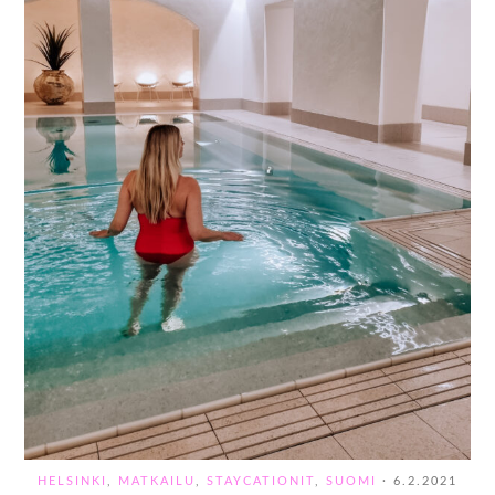
HELSINKI
,
MATKAILU
,
STAYCATIONIT
,
SUOMI
·
6.2.2021