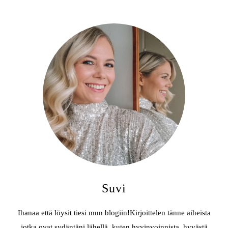
Suvi
Ihanaa että löysit tiesi mun blogiin!Kirjoittelen tänne aiheista
jotka ovat sydäntäni lähellä, kuten hyvinvoinnista, hyvästä