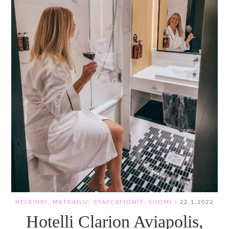
HELSINKI
,
MATKAILU
,
STAYCATIONIT
,
SUOMI
·
22.1.2022
Hotelli Clarion Aviapolis,