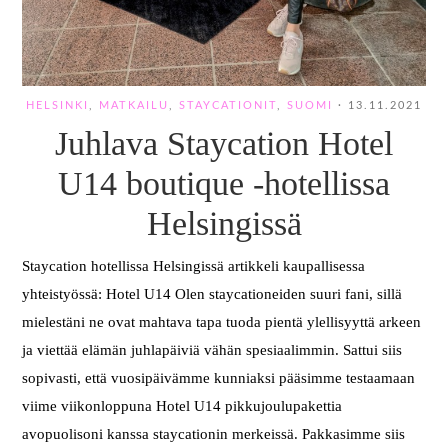
HELSINKI
,
MATKAILU
,
STAYCATIONIT
,
SUOMI
·
13.11.2021
Juhlava Staycation Hotel
U14 boutique -hotellissa
Helsingissä
Staycation hotellissa Helsingissä artikkeli kaupallisessa
yhteistyössä: Hotel U14 Olen staycationeiden suuri fani, sillä
mielestäni ne ovat mahtava tapa tuoda pientä ylellisyyttä arkeen
ja viettää elämän juhlapäiviä vähän spesiaalimmin. Sattui siis
sopivasti, että vuosipäivämme kunniaksi pääsimme testaamaan
viime viikonloppuna Hotel U14 pikkujoulupakettia
avopuolisoni kanssa staycationin merkeissä. Pakkasimme siis