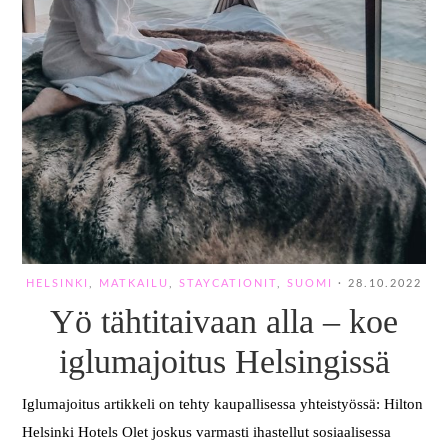
HELSINKI
,
MATKAILU
,
STAYCATIONIT
,
SUOMI
·
28.10.2022
Yö tähtitaivaan alla – koe
iglumajoitus Helsingissä
Iglumajoitus artikkeli on tehty kaupallisessa yhteistyössä: Hilton
Helsinki Hotels Olet joskus varmasti ihastellut sosiaalisessa