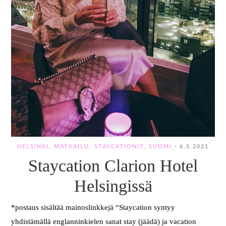
HELSINKI
,
MATKAILU
,
STAYCATIONIT
,
SUOMI
·
6.5.2021
Staycation Clarion Hotel
Helsingissä
*postaus sisältää mainoslinkkejä “Staycation syntyy
yhdistämällä englanninkielen sanat stay (jäädä) ja vacation