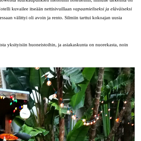
oweista suurkaupunkien hienoihin hotelleihin, minulle tärkeintä on
otelli kuvailee itseään nettisivuillaan
vapaamieliseksi ja eläväiseksi
ssaan välittyi oli avoin ja rento. Silmiin tarttui kokoajan uusia
ta yksityisiin huoneistoihin, ja asiakaskunta on nuorekasta, noin