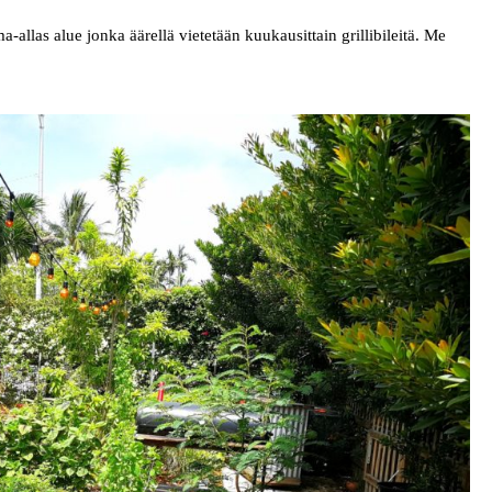
-allas alue jonka äärellä vietetään kuukausittain grillibileitä. Me