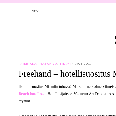
INFO
AMERIKKA
,
MATKAILU
,
MIAMI
·
30.5.2017
Freehand – hotellisuositus
Hotelli suositus Miamiin tulossa! Matkamme kolme viimeist
Beach hotellissa
. Hotelli sijaitsee 30-luvun Art Deco-talossa
täysillä.