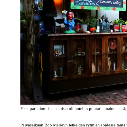
Yksi parhaimmista asioista oli hotellin puutarhamainen sisäp
Päiväsaikaan Bob Marleyn letkeiden rytmien soidessa tämä vi