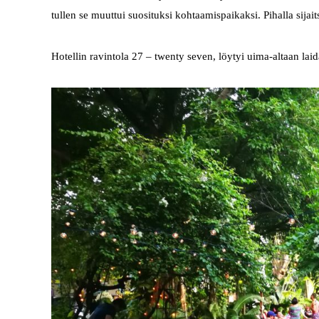
tullen se muuttui suosituksi kohtaamispaikaksi. Pihalla sijai
Hotellin ravintola 27 – twenty seven, löytyi uima-altaan laidalt