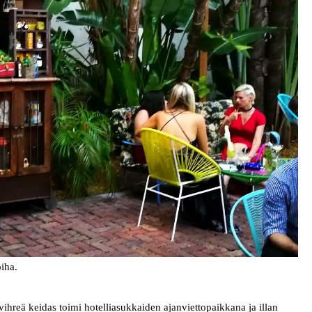
iha.
hreä keidas toimi hotelliasukkaiden ajanviettopaikkana ja illan