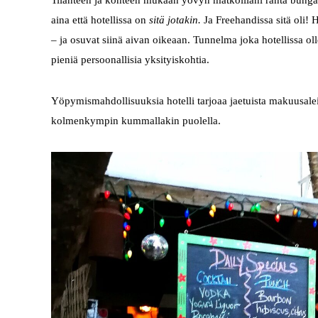
Tilanteen ja kohteen mukaan yövyn matkoillani ranta bungal
aina että hotellissa on
sitä jotakin.
Ja Freehandissa sitä oli! H
–
ja osuvat siinä aivan oikeaan. Tunnelma joka hotellissa olle
pieniä persoonallisia yksityiskohtia.
Yöpymismahdollisuuksia hotelli tarjoaa jaetuista makuusaleis
kolmenkympin kummallakin puolella.