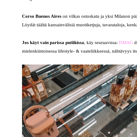
Corso Buenos Aires
on vilkas ostoskatu ja yksi Milanon pää
Löydät täältä kansainvälisiä muotiketjuja, tavarataloja, ken
Jos käyt vain parissa putiikissa
, käy seuraavissa:
DMAG
de
mielenkiintoisessa lifestyle- & vaateliikkeessä, nähtävyys it