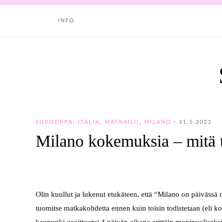
INFO
EUROOPPA
,
ITALIA
,
MATKAILU
,
MILANO
·
31.5.2023
Milano kokemuksia – mitä t
Olin kuullut ja lukenut etukäteen, että “Milano on päivässä
tuomitse matkakohdetta ennen kuin toisin todistetaan (eli ko