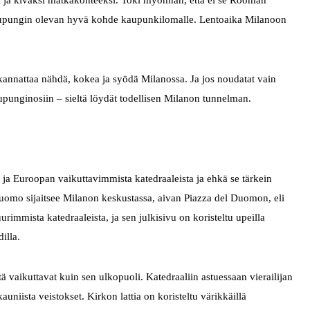
si ja kivaksi matkakohteeksi. Toki myönnän, että ei se Rooman
kaupungin olevan hyvä kohde kaupunkilomalle. Lentoaika Milanoon
 kannattaa nähdä, kokea ja syödä Milanossa. Ja jos noudatat vain
upunginosiin – sieltä löydät todellisen Milanon tunnelman.
ja Euroopan vaikuttavimmista katedraaleista ja ehkä se tärkein
uomo sijaitsee Milanon keskustassa, aivan Piazza del Duomon, eli
mmista katedraaleista, ja sen julkisivu on koristeltu upeilla
dilla.
ä vaikuttavat kuin sen ulkopuoli. Katedraaliin astuessaan vierailijan
auniista veistokset. Kirkon lattia on koristeltu värikkäillä