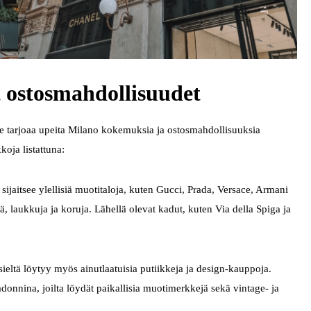
 ostosmahdollisuudet
e tarjoaa upeita Milano kokemuksia ja ostosmahdollisuuksia
koja listattuna:
ijaitsee ylellisiä muotitaloja, kuten Gucci, Prada, Versace, Armani
iä, laukkuja ja koruja. Lähellä olevat kadut, kuten Via della Spiga ja
 sieltä löytyy myös ainutlaatuisia putiikkeja ja design-kauppoja.
adonnina, joilta löydät paikallisia muotimerkkejä sekä vintage- ja