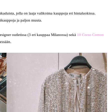
kaduista, jolla on laaja valikoima kauppoja eri hintaluokissa.
käkauppoja ja paljon muuta.
signer outletissa (3 eri kauppaa Milanossa) sekä
10 Corso Comon
sessään.