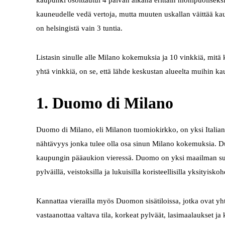
kaupunki osoittautui 4 päivän aikana erittäin monipuolisek
kauneudelle vedä vertoja, mutta muuten uskallan väittää 
on helsingistä vain 3 tuntia.
Listasin sinulle alle Milano kokemuksia ja 10 vinkkiä, mitä
yhtä vinkkiä, on se, että lähde keskustan alueelta muihin ka
1. Duomo di Milano
Duomo di Milano, eli Milanon tuomiokirkko, on yksi Italian 
nähtävyys jonka tulee olla osa sinun Milano kokemuksia. D
kaupungin pääaukion vieressä. Duomo on yksi maailman suuri
pylväillä, veistoksilla ja lukuisilla koristeellisilla yksityiskoh
Kannattaa vierailla myös Duomon sisätiloissa, jotka ovat yht
vastaanottaa valtava tila, korkeat pylväät, lasimaalaukset ja k