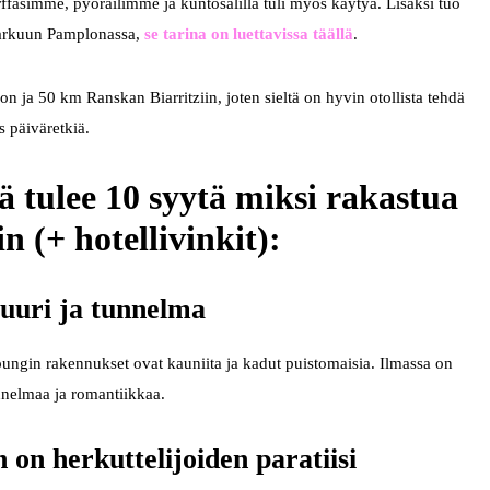
ffasimme, pyöräilimme ja kuntosalilla tuli myös käytyä. Lisäksi tuo
arkuun Pamplonassa,
se tarina on luettavissa täällä
.
a 50 km Ranskan Biarritziin, joten sieltä on hyvin otollista tehdä
 päiväretkiä.
ä tulee 10 syytä miksi rakastua
n (+ hotellivinkit):
tuuri ja tunnelma
ungin rakennukset ovat kauniita ja kadut puistomaisia. Ilmassa on
nelmaa ja romantiikkaa.
 on herkuttelijoiden paratiisi