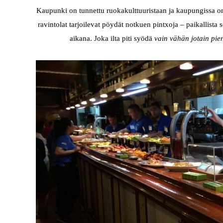
Kaupunki on tunnettu ruokakulttuuristaan ja kaupungissa on
ravintolat tarjoilevat pöydät notkuen pintxoja – paikallis
aikana. Joka ilta piti syödä
vain vähän jotain pie