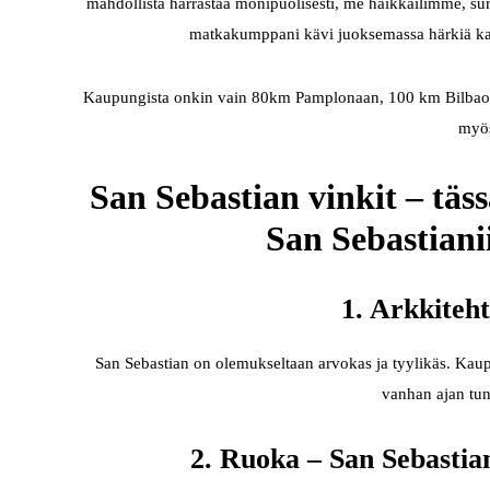
mahdollista harrastaa monipuolisesti, me haikkailimme, sur
matkakumppani kävi juoksemassa härkiä k
Kaupungista onkin vain 80km Pamplonaan, 100 km Bilbaoon j
myös
San Sebastian vinkit – täss
San Sebastianii
1. Arkkiteh
San Sebastian on olemukseltaan arvokas ja tyylikäs. Kaup
vanhan ajan tun
2. Ruoka – San Sebastian