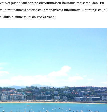
uvat vei jalat altani sen postikorttimaisen kauniilla maisemallaan. En
sta ja muutamasta sateisesta lomapäivästä huolimatta, kaupungista jäi
tä lähtisin sinne takaisin koska vaan.