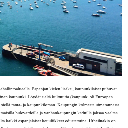
ehallintoalueella. Espanjan kielen lisäksi, kaupunkilaiset puhuvat
linen kaupunki. Löydät sieltä kulttuuria (kaupunki oli Euroopan
 siellä ranta- ja kaupunkiloman. Kaupungin kolmesta uimarannasta
tomaisilla bulevardeilla ja vanhankaupungin kaduilla jaksaa vaeltaa
elta kaikki espanjalaiset ketjuliikkeet edustettuina. Urheiluakin on