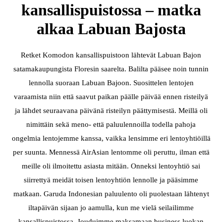
kansallispuistossa – matka
alkaa Labuan Bajosta
Retket Komodon kansallispuistoon lähtevät Labuan Bajon
satamakaupungista Floresin saarelta. Balilta pääsee noin tunnin
lennolla suoraan Labuan Bajoon. Suosittelen lentojen
varaamista niin että saavut paikan päälle päivää ennen risteilyä
ja lähdet seuraavana päivänä risteilyn päättymisestä. Meillä oli
nimittäin sekä meno- että paluulennoilla todella pahoja
ongelmia lentojemme kanssa, vaikka lensimme eri lentoyhtiöillä
per suunta. Mennessä AirAsian lentomme oli peruttu, ilman että
meille oli ilmoitettu asiasta mitään. Onneksi lentoyhtiö sai
siirrettyä meidät toisen lentoyhtiön lennolle ja pääsimme
matkaan. Garuda Indonesian paluulento oli puolestaan lähtenyt
iltapäivän sijaan jo aamulla, kun me vielä seilailimme
kansallispuistossa. Jouduimme maksamaan business luokan