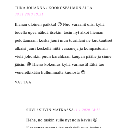
TIINA JOHANNA / KOOKOSPALMUN ALLA
30.11.2019 19:31
Ihanan oloinen paikka! 🙂 Nuo varaanit olisi kyllä
todella upea nähdä itsekin, tosin nyt alkoi hieman
pelottamaan, koska juuri mun tuurillani ne kuukautiset
alkaisi juuri keskellä niitä varaaneja ja kompastuisin
vielä johonkin puun karahkaan kaupan päälle ja sinne
jäisin. 😀 Hieno kokemus kyllä varmasti! Eikä tuo
veneretkikään hullummalta kuulosta 😉
VASTAA
SUVI / SUVIN MATKASSA
11.1.2020 14:53
Hehe, no tuskin sulle nyt noin kävisi 🙂