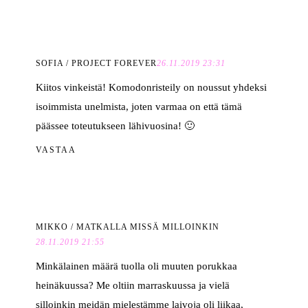
SOFIA / PROJECT FOREVER
26.11.2019 23:31
Kiitos vinkeistä! Komodonristeily on noussut yhdeksi
isoimmista unelmista, joten varmaa on että tämä
päässee toteutukseen lähivuosina! 🙂
VASTAA
MIKKO / MATKALLA MISSÄ MILLOINKIN
28.11.2019 21:55
Minkälainen määrä tuolla oli muuten porukkaa
heinäkuussa? Me oltiin marraskuussa ja vielä
silloinkin meidän mielestämme laivoja oli liikaa,