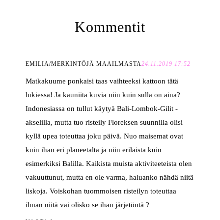
Kommentit
EMILIA/MERKINTÖJÄ MAAILMASTA
24.11.2019 17:52
Matkakuume ponkaisi taas vaihteeksi kattoon tätä
lukiessa! Ja kauniita kuvia niin kuin sulla on aina?
Indonesiassa on tullut käytyä Bali-Lombok-Gilit -
akselilla, mutta tuo risteily Floreksen suunnilla olisi
kyllä upea toteuttaa joku päivä. Nuo maisemat ovat
kuin ihan eri planeetalta ja niin erilaista kuin
esimerkiksi Balilla. Kaikista muista aktiviteeteista olen
vakuuttunut, mutta en ole varma, haluanko nähdä niitä
liskoja. Voiskohan tuommoisen risteilyn toteuttaa
ilman niitä vai olisko se ihan järjetöntä ?