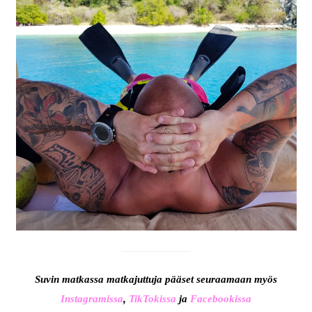
Suvin matkassa matkajuttuja pääset seuraamaan myös
Instagramissa
,
TikTokissa
ja
Facebookissa