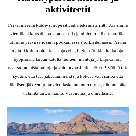
aktiviteetit
Päivät merellä kuluivat nopeasti, sillä tekemistä riitti. Jos emme
vierailleet kansallispuiston saarilla ja niiden upeilla rannoilla,
olimme parkissa jossain poukamassa snorklailemassa. Päiviin
mahtui kukkuloita, kalastajakyliä, hiekkasärkkiä, haikaloja,
hyppimistä laivan katolta mereen, mantoja ja kilpikonnia,
vaaleanpunaisia rantoja ja valokuvaushetkiä. Huoh! Välillä toki
syötiin, että taas jaksettiin nähdä ja kokea. Voin sanoa että
illallisen jälkeen, pimeyden laskettua meren ylle, olimme aika
valmiita unten maille. Väsyneinä ja onnellisina.