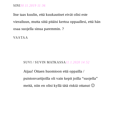
SINI
30.11.2019 11:36
Itse taas kuulin, että kuukautiset eivät olisi este
vierailuun, mutta siitä pitäisi kertoa oppaallesi, että hän
osaa suojella sinua paremmin. ?
VASTAA
SUVI / SUVIN MATKASSA
11.1.2020 14:52
Aijaa! Ottaen huomioon että oppailla /
puistonvartijoilla oli vain kepit joilla “suojella”
meitä, niin en olisi kyllä tätä riskiä ottanut 🙂