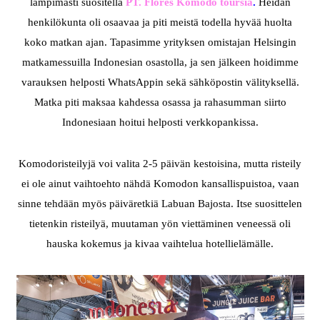
lämpimästi suositella
PT. Flores Komodo toursia
.
Heidän
henkilökunta oli osaavaa ja piti meistä todella hyvää huolta
koko matkan ajan. Tapasimme yrityksen omistajan Helsingin
matkamessuilla Indonesian osastolla, ja sen jälkeen hoidimme
varauksen helposti WhatsAppin sekä sähköpostin välityksellä.
Matka piti maksaa kahdessa osassa ja rahasumman siirto
Indonesiaan hoitui helposti verkkopankissa.
Komodoristeilyjä voi valita 2-5 päivän kestoisina, mutta risteily
ei ole ainut vaihtoehto nähdä Komodon kansallispuistoa, vaan
sinne tehdään myös päiväretkiä Labuan Bajosta. Itse suosittelen
tietenkin risteilyä, muutaman yön viettäminen veneessä oli
hauska kokemus ja kivaa vaihtelua hotellielämälle.