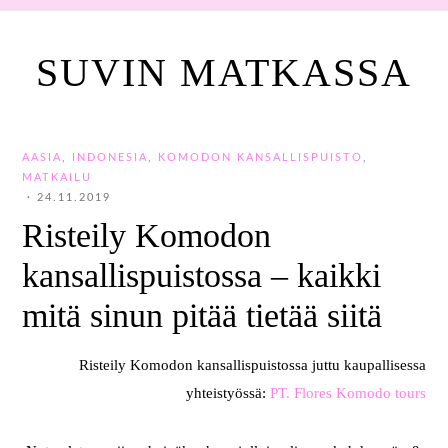
SUVIN MATKASSA
AASIA
,
INDONESIA
,
KOMODON KANSALLISPUISTO
,
MATKAILU
·
24.11.2019
Risteily Komodon
kansallispuistossa – kaikki
mitä sinun pitää tietää siitä
Risteily Komodon kansallispuistossa juttu kaupallisessa
yhteistyössä:
PT. Flores Komodo tours