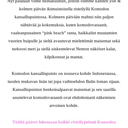
Nyt palataan viime heinäkuuhun, jolloin olimme kahden yön &
kolmen päivän ikimuistoisella risteilyllä Komodon
kansallispuistossa. Kolmeen päivään mahtui niin paljon
nähtävää ja kokemuksia, kuten komodovaraanit,
vaaleanpunainen “pink beach” ranta, haikkailut muutamien
vuorien huipulle ja sieltä avautuvat mielettömät maisemat sekä
turkoosi meri ja siellä uiskentelevat Nemon näköiset kalat,
kilpikonnat ja mantat.
Komodon kansallispuisto on nouseva kohde Indonesiassa,
tuoden mukavan lisän tai jopa vaihtoehdon Balin loman sijaan.
Kansallispuiston henkeäsalpaavat maisemat ja sen saarilla
asustelevat komodovaraanit ovat ehdottomasti näkemisen
arvoinen kohde.
Täältä pääset lukemaan kaikki risteilyjuttuni Komodon