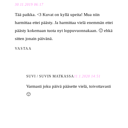
30.11.2019 06:17
Tää paikka. <3 Kuvat on kyllä upeita! Mua niin
harmittaa ettei päästy. Ja harmittaa vielä enemmän ettei
päästy kokemaan tuota nyt loppuvuonnakaan. 🙁 ehkä
sitten jonain päivänä.
VASTAA
SUVI / SUVIN MATKASSA
11.1.2020 14:51
Varmasti joku päivä pääsette vielä, toivottavasti
🙂