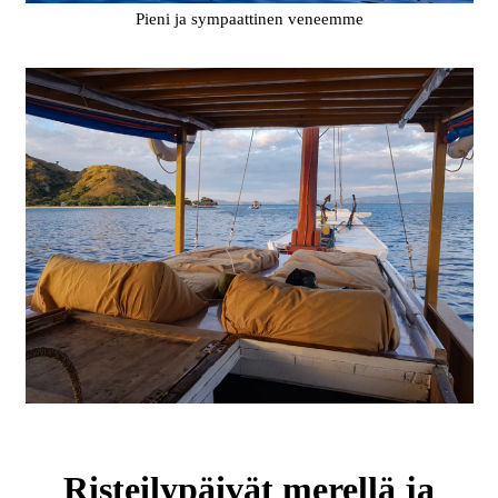
Pieni ja sympaattinen veneemme
Risteilypäivät merellä ja