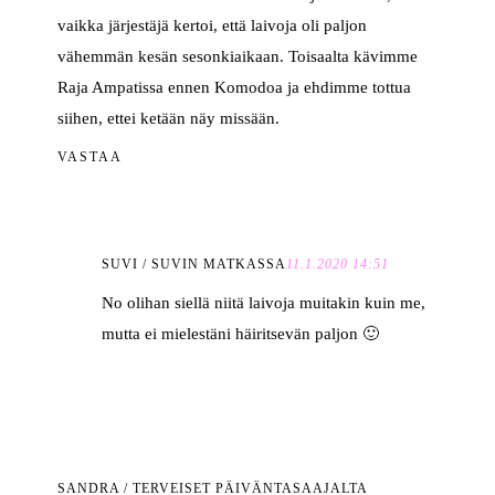
vaikka järjestäjä kertoi, että laivoja oli paljon
vähemmän kesän sesonkiaikaan. Toisaalta kävimme
Raja Ampatissa ennen Komodoa ja ehdimme tottua
siihen, ettei ketään näy missään.
VASTAA
SUVI / SUVIN MATKASSA
11.1.2020 14:51
No olihan siellä niitä laivoja muitakin kuin me,
mutta ei mielestäni häiritsevän paljon 🙂
SANDRA / TERVEISET PÄIVÄNTASAAJALTA