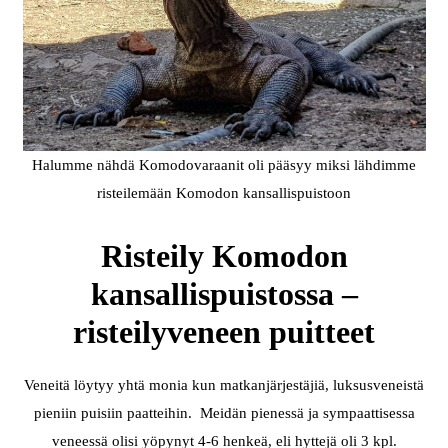
Halumme nähdä Komodovaraanit oli pääsyy miksi lähdimme
risteilemään Komodon kansallispuistoon
Risteily Komodon
kansallispuistossa –
risteilyveneen puitteet
Veneitä löytyy yhtä monia kun matkanjärjestäjiä, luksusveneistä
pieniin puisiin paatteihin. Meidän pienessä ja sympaattisessa
veneessä olisi yöpynyt 4-6 henkeä, eli hyttejä oli 3 kpl.