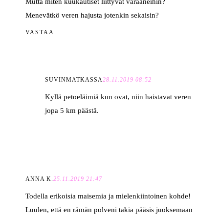
Mutta miten kuukautiset liittyvät varaaneihin?
Menevätkö veren hajusta jotenkin sekaisin?
VASTAA
SUVINMATKASSA
28.11.2019 08:52
Kyllä petoeläimiä kun ovat, niin haistavat veren
jopa 5 km päästä.
ANNA K.
25.11.2019 21:47
Todella erikoisia maisemia ja mielenkiintoinen kohde!
Luulen, että en rämän polveni takia pääsis juoksemaan