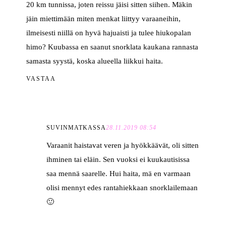
20 km tunnissa, joten reissu jäisi sitten siihen. Mäkin
jäin miettimään miten menkat liittyy varaaneihin,
ilmeisesti niillä on hyvä hajuaisti ja tulee hiukopalan
himo? Kuubassa en saanut snorklata kaukana rannasta
samasta syystä, koska alueella liikkui haita.
VASTAA
SUVINMATKASSA
28.11.2019 08:54
Varaanit haistavat veren ja hyökkäävät, oli sitten
ihminen tai eläin. Sen vuoksi ei kuukautisissa
saa mennä saarelle. Hui haita, mä en varmaan
olisi mennyt edes rantahiekkaan snorklailemaan
🙂