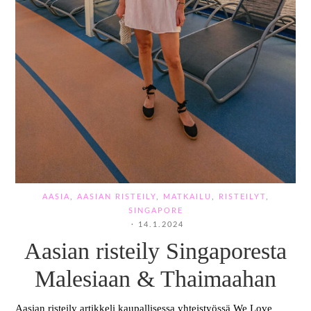
AASIA
,
AASIAN RISTEILY
,
MATKAILU
,
RISTEILYT
,
SINGAPORE
·
14.1.2024
Aasian risteily Singaporesta
Malesiaan & Thaimaahan
Aasian risteily artikkeli kaupallisessa yhteistyössä We Love