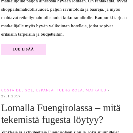
matkailijoille paljon ainesosia hyvään lomaan. On rantakatua, hyvät
shoppailumahdollisuudet, paljon ravintoloita ja baareja, ja myös
mahtavat retkeilymahdollisuudet koko rannikolle. Kaupunki tarjoaa
matkailijalle myös hyvän valikoiman hotelleja, jotka sopivat
erilaisiin tarpeisiin ja budjetteihin.
LUE LISÄÄ
COSTA DEL SOL
,
ESPANJA
,
FUENGIROLA
,
MATKAILU
·
29.1.2019
Lomalla Fuengirolassa – mitä
tekemistä fugesta löytyy?
Vinkkejä ja aktiviteetteja Fuengirolaan sinulle, joka suunnittelet