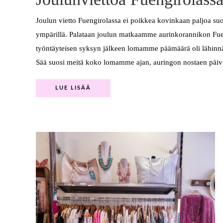
Joulun vietto Fuengirolassa ei poikkea kovinkaan paljoa su
ympärillä. Palataan joulun matkaamme aurinkorannikon Fuen
työntäyteisen syksyn jälkeen lomamme päämäärä oli lähinnä 
Sää suosi meitä koko lomamme ajan, auringon nostaen päivi
LUE LISÄÄ