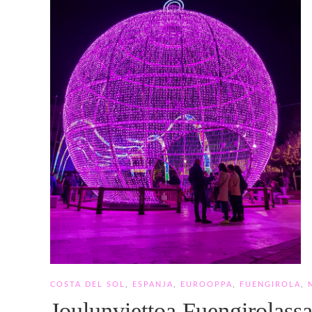
COSTA DEL SOL
,
ESPANJA
,
EUROOPPA
,
FUENGIROLA
,
Joulunviettoa Fuengirolass