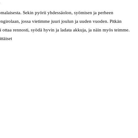
omalaisesta. Sekin pyörii yhdessäolon, syömisen ja perheen
girolaan, jossa vietimme juuri joulun ja uuden vuoden. Pitkän
ottaa rennosti, syödä hyvin ja ladata akkuja, ja näin myös teimme.
ttäiset