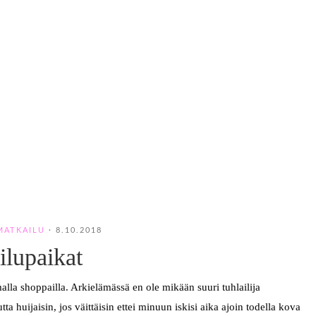
MATKAILU
·
8.10.2018
ilupaikat
malla shoppailla. Arkielämässä en ole mikään suuri tuhlailija
 huijaisin, jos väittäisin ettei minuun iskisi aika ajoin todella kova