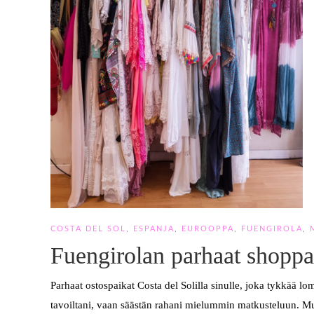
COSTA DEL SOL
,
ESPANJA
,
EUROOPPA
,
FUENGIROLA
,
Fuengirolan parhaat shoppa
Parhaat ostospaikat Costa del Solilla sinulle, joka tykkää lo
tavoiltani, vaan säästän rahani mielummin matkusteluun. Mutta