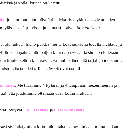
steistä ja voilà, lounas on katettu.
sta
,
joka on rankattu möys Tripadvisorissa ykköseksi. Munchien
ämpylässä sekä pihvissä, joka maistui aivan
taivaalliselta
.
 ei ole mikään hieno paikka, mutta kokemuksena todella mahtava ja
triinistä tapaksia niin paljon kuin napa vetää, ja sinua veloitetaan
n kuulet kellon kilahtavan, varaudu siihen että tarjoilija tuo sinulle
lmistuneita tapaksia. Tapas överit ovat taatut!
irutissa
. Me tilasimme 4 kylmän ja 4 lämpimän mezen menun ja
 hyvää), että jouduimme ottamaan osan kotiin mukaan.
ivät
löytyvät
Go Greenistä
ja
Cafe Nomadista
sasi sisäänkäynti on kuin mihin tahansa ravintolaan, mutta paikan