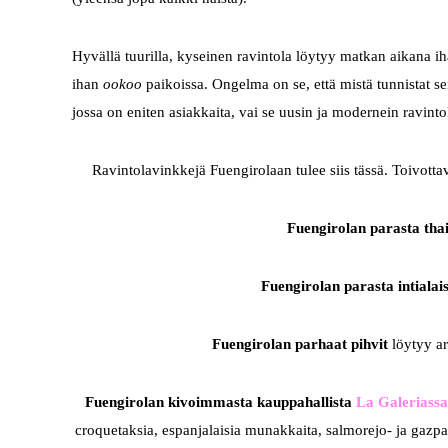
Hyvällä tuurilla, kyseinen ravintola löytyy matkan aikana iha
ihan
ookoo
paikoissa. Ongelma on se, että mistä tunnistat 
jossa on eniten asiakkaita, vai se uusin ja modernein ravintol
Ravintolavinkkejä Fuengirolaan tulee siis tässä. Toivottav
Fuengirolan parasta tha
Fuengirolan parasta intialai
Fuengirolan parhaat pihvit
löytyy ar
Fuengirolan kivoimmasta kauppahallista
La Galeriassa
croquetaksia, espanjalaisia munakkaita, salmorejo- ja gazpac