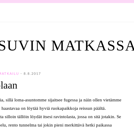
SUVIN MATKASS
MATKAILU
·
8.8.2017
olaan
ia, sillä loma-asuntomme sijaitsee fugessa ja näin ollen vietämme
n haastavaa on löytää hyviä ruokapaikkoja reissun päältä.
silloin tällöin löydät itsesi ravintolasta, jossa on sitä jotakin. Se
lu, rento tunnelma tai jokin pieni merkittävä hetki paikassa