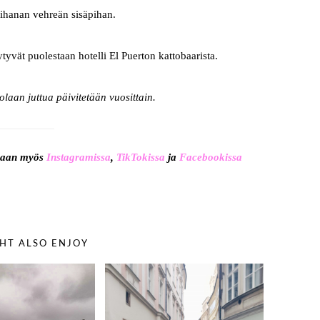
 ihanan vehreän sisäpihan.
ytyvät puolestaan hotelli El Puerton kattobaarista.
laan juttua päivitetään vuosittain.
maan myös
Instagramissa
,
TikTokissa
ja
Facebookissa
HT ALSO ENJOY