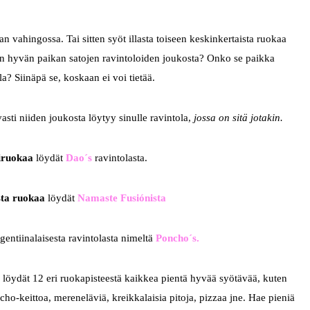
n vahingossa. Tai sitten syöt illasta toiseen keskinkertaista ruokaa
sen hyvän paikan satojen ravintoloiden joukosta? Onko se paikka
a? Siinäpä se, koskaan ei voi tietää.
asti niiden joukosta löytyy sinulle ravintola,
jossa on sitä jotakin.
iruokaa
löydät
Dao´s
ravintolasta.
sta ruokaa
löydät
Namaste Fusiónista
gentiinalaisesta ravintolasta nimeltä
Poncho´s.
löydät 12 eri ruokapisteestä kaikkea pientä hyvää syötävää, kuten
ho-keittoa, mereneläviä, kreikkalaisia pitoja, pizzaa jne. Hae pieniä