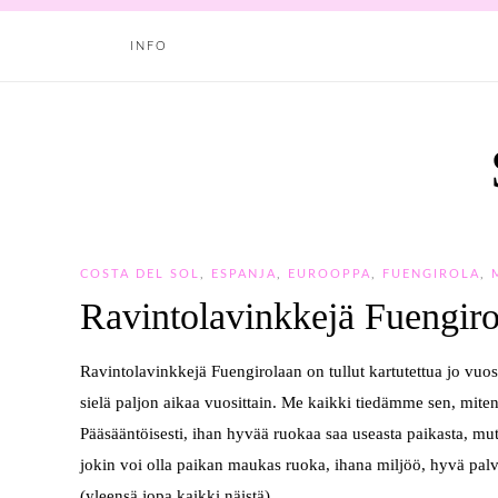
INFO
COSTA DEL SOL
,
ESPANJA
,
EUROOPPA
,
FUENGIROLA
,
Ravintolavinkkejä Fuengir
Ravintolavinkkejä Fuengirolaan on tullut kartutettua jo vuos
sielä paljon aikaa vuosittain. Me kaikki tiedämme sen, mite
Pääsääntöisesti,
ihan hyvää ruokaa saa useasta paikasta, mutta 
jokin voi olla paikan maukas ruoka, ihana miljöö, hyvä palve
(yleensä jopa kaikki näistä).