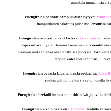
annoksia muutamista eri pi
Fuengirolan parhaat hampurilaiset
löytyvät
Munchie
hampurilaisen salaisuus piilee itse leivotussa s
Fuengirolan parhaat pintxot
löytyvät
Lizarranista
. Tämä
tapakset ovat hyviä! Homma toimii niin, että noudat itse vi
tikkujen mukaan jotka ovat tapaksissa pystyssä. Joka kerta ku
tarjolle kädet notkuen uusia juuri va
Fuengirolan parasta Libanonilaista
ruokaa saa
Casa Be
ruokaa tuli niin paljon (ja se oli todella
Fuengirolan herkullisimmat smoothiebolwit ja avokadole
Fuengirolan kivoin baari
on
Panda bar
.
Kadulta katsoes