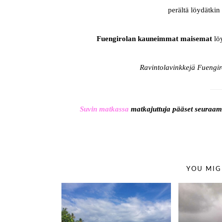
perältä löydätkin
Fuengirolan kauneimmat maisemat
lö
Ravintolavinkkejä Fuengiro
Suvin matkassa
matkajuttuja pääset seuraa
YOU MIG