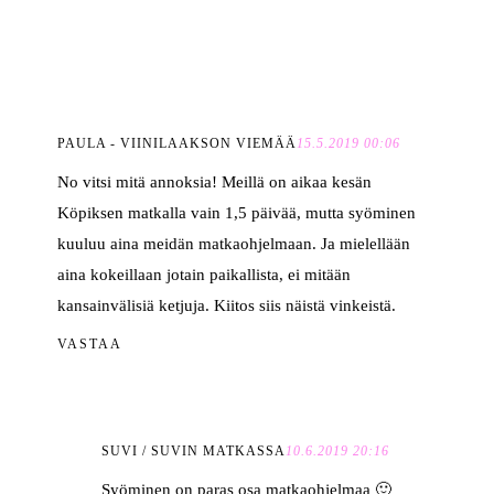
PAULA - VIINILAAKSON VIEMÄÄ
15.5.2019 00:06
No vitsi mitä annoksia! Meillä on aikaa kesän
Köpiksen matkalla vain 1,5 päivää, mutta syöminen
kuuluu aina meidän matkaohjelmaan. Ja mielellään
aina kokeillaan jotain paikallista, ei mitään
kansainvälisiä ketjuja. Kiitos siis näistä vinkeistä.
VASTAA
SUVI / SUVIN MATKASSA
10.6.2019 20:16
Syöminen on paras osa matkaohjelmaa 🙂