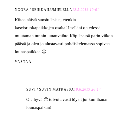
NOORA / SEIKKAILUMIELELLÄ
12.5.2019 10:01
Kiitos näistä suosituksista, etenkin
kasvisruokapaikkojen osalta! Itselläni on edessä
muutaman tunnin junanvaihto Köpiksessä parin viikon
päästä ja olen jo alustavasti pohdiskelemassa sopivaa
lounaspaikkaa 🙂
VASTAA
SUVI / SUVIN MATKASSA
10.6.2019 20:14
Ole hyvä 🙂 toivottavasti löysit jonkun ihanan
lounaspaikan!