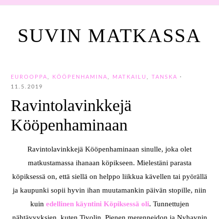
SUVIN MATKASSA
EUROOPPA
,
KÖÖPENHAMINA
,
MATKAILU
,
TANSKA
·
11.5.2019
Ravintolavinkkejä
Kööpenhaminaan
Ravintolavinkkejä Kööpenhaminaan sinulle, joka olet
matkustamassa ihanaan köpikseen. Mielestäni parasta
köpiksessä on, että siellä on helppo liikkua kävellen tai pyörällä
ja kaupunki sopii hyvin ihan muutamankin päivän stopille, niin
kuin
edellinen käyntini Köpiksessä oli
. Tunnettujen
nähtävyyksien, kuten Tivolin, Pienen merenneidon ja Nyhavnin