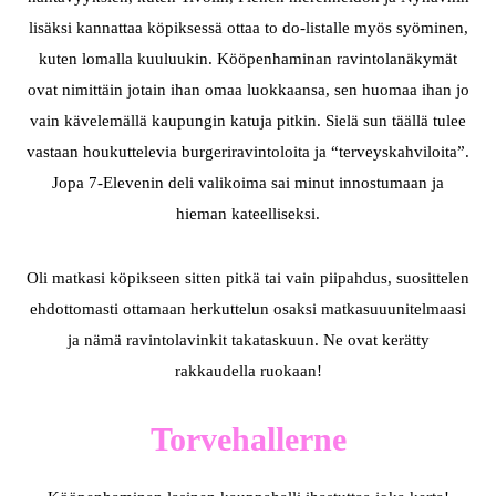
lisäksi kannattaa köpiksessä ottaa to do-listalle myös syöminen,
kuten lomalla kuuluukin. Kööpenhaminan ravintolanäkymät
ovat nimittäin jotain ihan omaa luokkaansa, sen huomaa ihan jo
vain kävelemällä kaupungin katuja pitkin. Sielä sun täällä tulee
vastaan houkuttelevia burgeriravintoloita ja “terveyskahviloita”.
Jopa 7-Elevenin deli valikoima sai minut innostumaan ja
hieman kateelliseksi.
Oli matkasi köpikseen sitten pitkä tai vain piipahdus, suosittelen
ehdottomasti ottamaan herkuttelun osaksi matkasuuunitelmaasi
ja nämä ravintolavinkit takataskuun. Ne ovat kerätty
rakkaudella ruokaan!
Torvehallerne