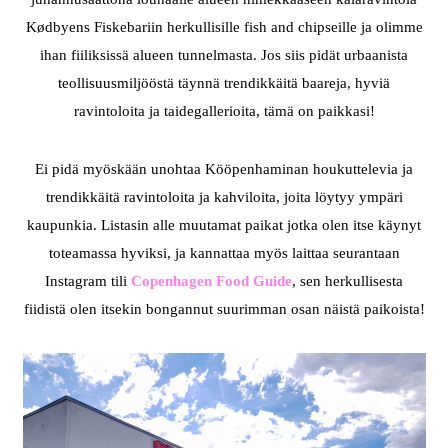
Kødbyens Fiskebariin herkullisille fish and chipseille ja olimme
ihan fiiliksissä alueen tunnelmasta. Jos siis pidät urbaanista
teollisuusmiljööstä täynnä trendikkäitä baareja, hyviä
ravintoloita ja taidegallerioita, tämä on paikkasi!
Ei pidä myöskään unohtaa Kööpenhaminan houkuttelevia ja
trendikkäitä ravintoloita ja kahviloita, joita löytyy ympäri
kaupunkia. Listasin alle muutamat paikat jotka olen itse käynyt
toteamassa hyviksi, ja kannattaa myös laittaa seurantaan
Instagram tili
Copenhagen Food Guide
, sen herkullisesta
fiidistä olen itsekin bongannut suurimman osan näistä paikoista!