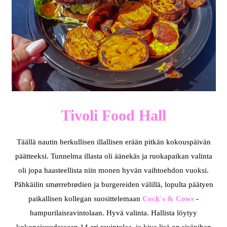
Tivoli Food Hall
Täällä nautin herkullisen illallisen erään pitkän kokouspäivän
päätteeksi. Tunnelma illasta oli äänekäs ja ruokapaikan valinta
oli jopa haasteellista niin monen hyvän vaihtoehdon vuoksi.
Pähkäilin smørrebrødien ja burgereiden välillä, lopulta päätyen
paikallisen kollegan suosittelemaan
Cock´s & Cows
-
hampurilaisravintolaan. Hyvä valinta. Hallista löytyy