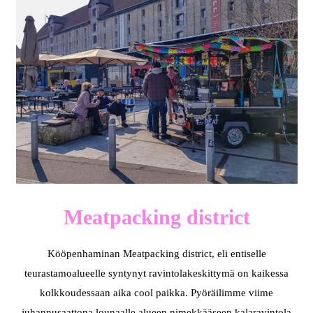
Meatpacking district
Kööpenhaminan Meatpacking district, eli entiselle
teurastamoalueelle syntynyt ravintolakeskittymä on kaikessa
kolkkoudessaan aika cool paikka. Pyöräilimme viime
juhannusaattona lounaalle alueen nimekkääseen kalaravintola