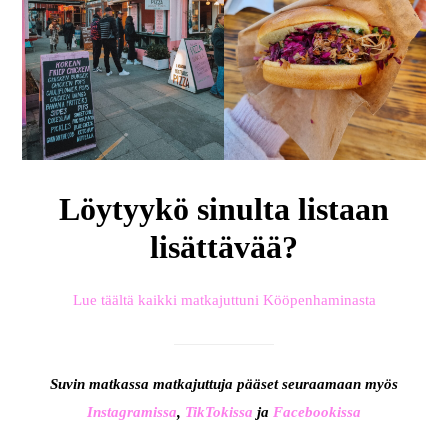
Löytyykö sinulta listaan
lisättävää?
Lue täältä kaikki matkajuttuni Kööpenhaminasta
Suvin matkassa matkajuttuja pääset seuraamaan myös
Instagramissa
,
TikTokissa
ja
Facebookissa