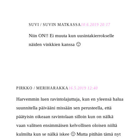
SUVI / SUVIN MATKASSA
10.6.2019 20:17
Niin ON!! Ei muuta kun uusintakierrokselle
näiden vinkkien kanssa 🙂
PIRKKO / MERIHARAKKA
16.5.2019 12:40
Harvemmin luen ravintolajuttuja, kun en yleensä halua
suunnitella päivääni missään sen perusteella, että
päätyisin oikeaan ravintolaan silloin kun on nälkä
vaan valitsen ensimmäisen kelvollisen oloisen niiltä
kulmilta kun se nälkä iskee 🙂 Mutta pitihän tämä nyt