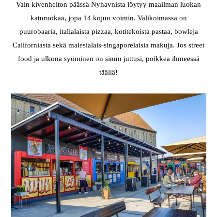
Vain kivenheiton päässä Nyhavnista löytyy maailman luokan
katuruokaa, jopa 14 kojun voimin. Valikoimassa on
puurobaaria, italialaista pizzaa, kotitekoista pastaa, bowleja
Californiasta sekä malesialais-singaporelaisia makuja. Jos street
food ja ulkona syöminen on sinun juttusi, poikkea ihmeessä
täällä!