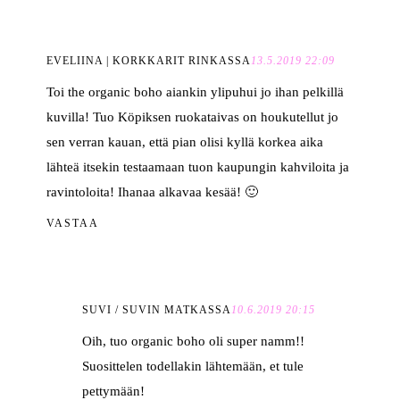
EVELIINA | KORKKARIT RINKASSA
13.5.2019 22:09
Toi the organic boho aiankin ylipuhui jo ihan pelkillä
kuvilla! Tuo Köpiksen ruokataivas on houkutellut jo
sen verran kauan, että pian olisi kyllä korkea aika
lähteä itsekin testaamaan tuon kaupungin kahviloita ja
ravintoloita! Ihanaa alkavaa kesää! 🙂
VASTAA
SUVI / SUVIN MATKASSA
10.6.2019 20:15
Oih, tuo organic boho oli super namm!!
Suosittelen todellakin lähtemään, et tule
pettymään!