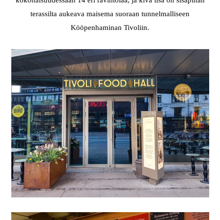
kokonaisuudessaan 14 eri ravintolaa, ja kiva lisä on sisäpihan
terassilta aukeava maisema suoraan tunnelmalliseen
Kööpenhaminan Tivoliin.