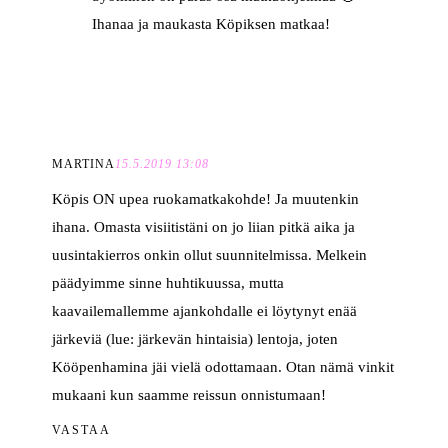
Ihanaa ja maukasta Köpiksen matkaa!
MARTINA
15.5.2019 13:08
Köpis ON upea ruokamatkakohde! Ja muutenkin
ihana. Omasta visiitistäni on jo liian pitkä aika ja
uusintakierros onkin ollut suunnitelmissa. Melkein
päädyimme sinne huhtikuussa, mutta
kaavailemallemme ajankohdalle ei löytynyt enää
järkeviä (lue: järkevän hintaisia) lentoja, joten
Kööpenhamina jäi vielä odottamaan. Otan nämä vinkit
mukaani kun saamme reissun onnistumaan!
VASTAA