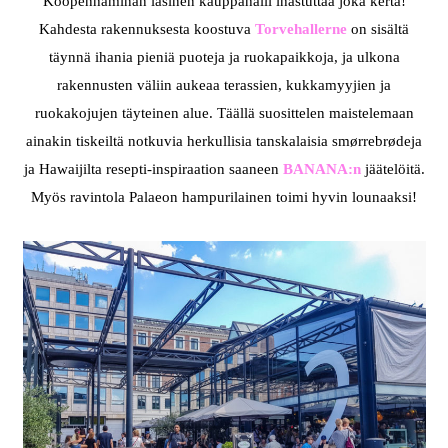
Kööpenhaminan lasinen kauppahalli ihastuttaa joka kerta!
Kahdesta rakennuksesta koostuva
Torvehallerne
on sisältä
täynnä ihania pieniä puoteja ja ruokapaikkoja, ja ulkona
rakennusten väliin aukeaa terassien, kukkamyyjien ja
ruokakojujen täyteinen alue. Täällä suosittelen maistelemaan
ainakin tiskeiltä notkuvia herkullisia tanskalaisia smørrebrødeja
ja Hawaijilta resepti-inspiraation saaneen
BANANA:n
jäätelöitä.
Myös ravintola Palaeon hampurilainen toimi hyvin lounaaksi!