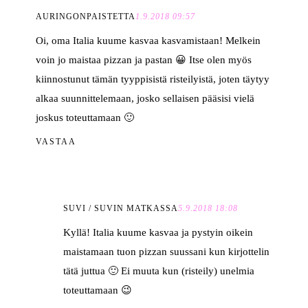
AURINGONPAISTETTA
1.9.2018 09:57
Oi, oma Italia kuume kasvaa kasvamistaan! Melkein
voin jo maistaa pizzan ja pastan 😀 Itse olen myös
kiinnostunut tämän tyyppisistä risteilyistä, joten täytyy
alkaa suunnittelemaan, josko sellaisen pääsisi vielä
joskus toteuttamaan 🙂
VASTAA
SUVI / SUVIN MATKASSA
5.9.2018 18:08
Kyllä! Italia kuume kasvaa ja pystyin oikein
maistamaan tuon pizzan suussani kun kirjottelin
tätä juttua 🙂 Ei muuta kun (risteily) unelmia
toteuttamaan 😉