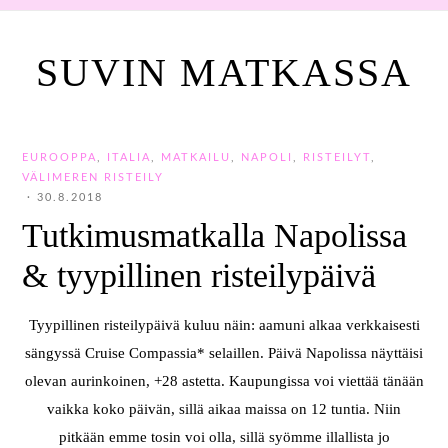
SUVIN MATKASSA
EUROOPPA
,
ITALIA
,
MATKAILU
,
NAPOLI
,
RISTEILYT
,
VÄLIMEREN RISTEILY
·
30.8.2018
Tutkimusmatkalla Napolissa
& tyypillinen risteilypäivä
Tyypillinen risteilypäivä kuluu näin: aamuni alkaa verkkaisesti
sängyssä Cruise Compassia* selaillen. Päivä Napolissa näyttäisi
olevan aurinkoinen, +28 astetta. Kaupungissa voi viettää tänään
vaikka koko päivän, sillä aikaa maissa on 12 tuntia. Niin
pitkään emme tosin voi olla, sillä syömme illallista jo