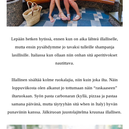
Lepään hetken hytissä, ennen kun on aika lähteä illalliselle,
mutta ensin pysähdymme jo tavaksi tulleille shampanja
lasillisille. Italiassa kun ollaan niin onhan sitä aperitivokset
nautittava.
Illallinen sisältää kolme ruokalajia, niin kuin joka ilta. Näin
loppuviikosta olen alkanut jo tottumaan näin “raskaaseen”
iltaruokaan. Syön pasta carbonaran (kyllä, pizzaa ja pastaa
samana päivänä, mutta täytyyhän sitä when in Italy) hyvän
punaviinin kanssa. Jälkiruoan juustolajitelma kruunaa illallisen.