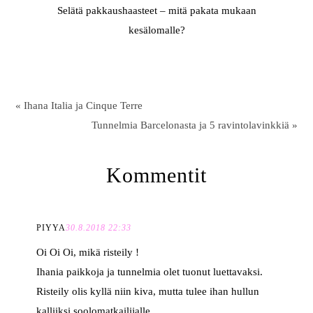
Selätä pakkaushaasteet – mitä pakata mukaan
kesälomalle?
« Ihana Italia ja Cinque Terre
Tunnelmia Barcelonasta ja 5 ravintolavinkkiä »
Kommentit
PIYYA
30.8.2018 22:33
Oi Oi Oi, mikä risteily !
Ihania paikkoja ja tunnelmia olet tuonut luettavaksi.
Risteily olis kyllä niin kiva, mutta tulee ihan hullun
kalliiksi soolomatkailijalle.