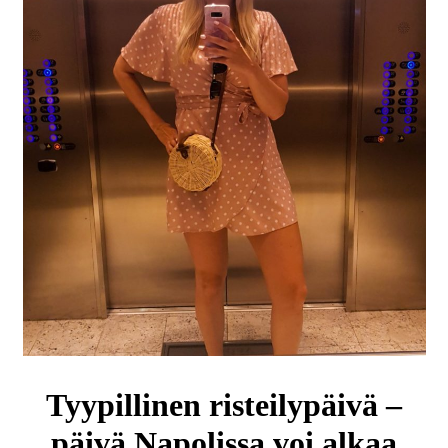
Tyypillinen risteilypäivä –
päivä Napolissa voi alkaa