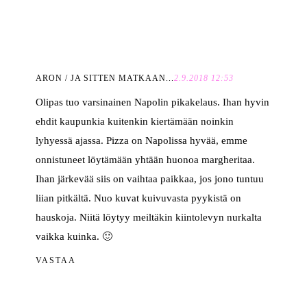
ARON / JA SITTEN MATKAAN...
2.9.2018 12:53
Olipas tuo varsinainen Napolin pikakelaus. Ihan hyvin
ehdit kaupunkia kuitenkin kiertämään noinkin
lyhyessä ajassa. Pizza on Napolissa hyvää, emme
onnistuneet löytämään yhtään huonoa margheritaa.
Ihan järkevää siis on vaihtaa paikkaa, jos jono tuntuu
liian pitkältä. Nuo kuvat kuivuvasta pyykistä on
hauskoja. Niitä löytyy meiltäkin kiintolevyn nurkalta
vaikka kuinka. 🙂
VASTAA