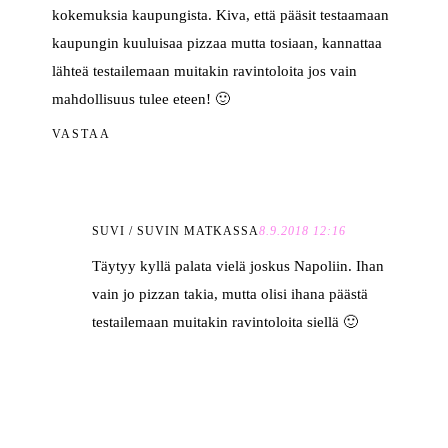
kokemuksia kaupungista. Kiva, että pääsit testaamaan
kaupungin kuuluisaa pizzaa mutta tosiaan, kannattaa
lähteä testailemaan muitakin ravintoloita jos vain
mahdollisuus tulee eteen! 🙂
VASTAA
SUVI / SUVIN MATKASSA
8.9.2018 12:16
Täytyy kyllä palata vielä joskus Napoliin. Ihan
vain jo pizzan takia, mutta olisi ihana päästä
testailemaan muitakin ravintoloita siellä 🙂