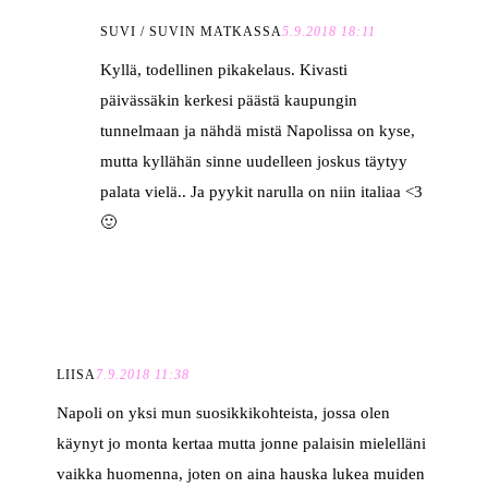
SUVI / SUVIN MATKASSA
5.9.2018 18:11
Kyllä, todellinen pikakelaus. Kivasti
päivässäkin kerkesi päästä kaupungin
tunnelmaan ja nähdä mistä Napolissa on kyse,
mutta kyllähän sinne uudelleen joskus täytyy
palata vielä.. Ja pyykit narulla on niin italiaa <3
🙂
LIISA
7.9.2018 11:38
Napoli on yksi mun suosikkikohteista, jossa olen
käynyt jo monta kertaa mutta jonne palaisin mielelläni
vaikka huomenna, joten on aina hauska lukea muiden