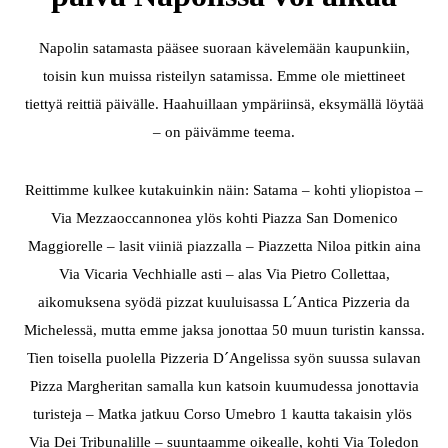
Napolin satamasta pääsee suoraan kävelemään kaupunkiin,
toisin kun muissa risteilyn satamissa. Emme ole miettineet
tiettyä reittiä päivälle. Haahuillaan ympäriinsä, eksymällä löytää
– on päivämme teema.
Reittimme kulkee kutakuinkin näin: Satama – kohti yliopistoa –
Via Mezzaoccannonea ylös kohti Piazza San Domenico
Maggiorelle – lasit viiniä piazzalla – Piazzetta Niloa pitkin aina
Via Vicaria Vechhialle asti – alas Via Pietro Collettaa,
aikomuksena syödä pizzat kuuluisassa L´Antica Pizzeria da
Michelessä, mutta emme jaksa jonottaa 50 muun turistin kanssa.
Tien toisella puolella Pizzeria D´Angelissa syön suussa sulavan
Pizza Margheritan samalla kun katsoin kuumudessa jonottavia
turisteja – Matka jatkuu Corso Umebro 1 kautta takaisin ylös
Via Dei Tribunalille – suuntaamme oikealle, kohti Via Toledon