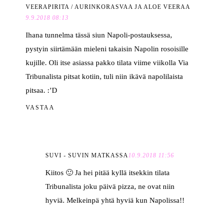
VEERAPIRITA / AURINKORASVAA JA ALOE VEERAA
9.9.2018 08:13
Ihana tunnelma tässä siun Napoli-postauksessa,
pystyin siirtämään mieleni takaisin Napolin rosoisille
kujille. Oli itse asiassa pakko tilata viime viikolla Via
Tribunalista pitsat kotiin, tuli niin ikävä napolilaista
pitsaa. :’D
VASTAA
SUVI - SUVIN MATKASSA
10.9.2018 11:56
Kiitos 🙂 Ja hei pitää kyllä itsekkin tilata
Tribunalista joku päivä pizza, ne ovat niin
hyviä. Melkeinpä yhtä hyviä kun Napolissa!!