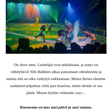
On show time. Luistelijat ovat taidokkaita, ja esitys on
viihdyttävä! Silti illallinen alkaa painamaan silmäluomia ja
tuntuu että on aika vetäytyä nukkumaan. Muina iltoina olemme
saattaneet piipahtaa vielä jazz-baarissa, mutta tänään se saa
jäädä. Menen hyttiin vetämään zzzz…
Huomenna on taas uusi päivä ja uusi satama.