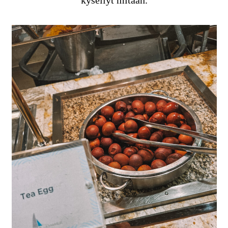
kysellyt mitään.