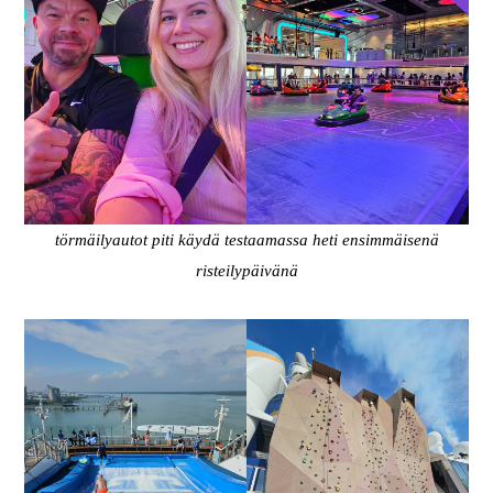
törmäilyautot piti käydä testaamassa heti ensimmäisenä
risteilypäivänä