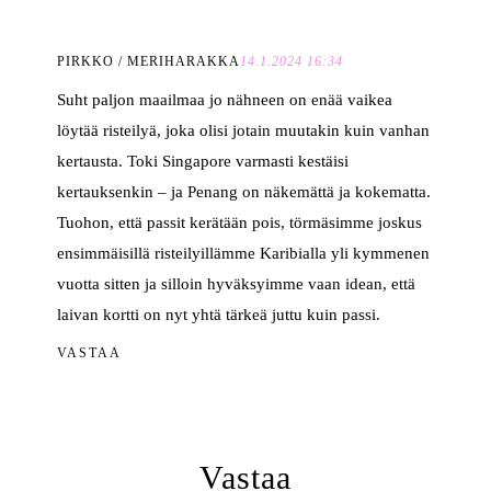
PIRKKO / MERIHARAKKA
14.1.2024 16:34
Suht paljon maailmaa jo nähneen on enää vaikea
löytää risteilyä, joka olisi jotain muutakin kuin vanhan
kertausta. Toki Singapore varmasti kestäisi
kertauksenkin – ja Penang on näkemättä ja kokematta.
Tuohon, että passit kerätään pois, törmäsimme joskus
ensimmäisillä risteilyillämme Karibialla yli kymmenen
vuotta sitten ja silloin hyväksyimme vaan idean, että
laivan kortti on nyt yhtä tärkeä juttu kuin passi.
VASTAA
Vastaa