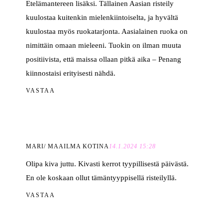
Etelämantereen lisäksi. Tällainen Aasian risteily
kuulostaa kuitenkin mielenkiintoiselta, ja hyvältä
kuulostaa myös ruokatarjonta. Aasialainen ruoka on
nimittäin omaan mieleeni. Tuokin on ilman muuta
positiivista, että maissa ollaan pitkä aika – Penang
kiinnostaisi erityisesti nähdä.
VASTAA
MARI/ MAAILMA KOTINA
14.1.2024 15:28
Olipa kiva juttu. Kivasti kerrot tyypillisestä päivästä.
En ole koskaan ollut tämäntyyppisellä risteilyllä.
VASTAA