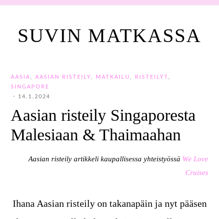
SUVIN MATKASSA
AASIA
,
AASIAN RISTEILY
,
MATKAILU
,
RISTEILYT
,
SINGAPORE
·
14.1.2024
Aasian risteily Singaporesta
Malesiaan & Thaimaahan
Aasian risteily artikkeli kaupallisessa yhteistyössä
We Love
Cruises
Ihana Aasian risteily on takanapäin ja nyt pääsen