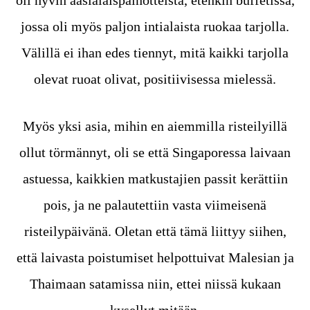
oli hyvin aasialaispainotteista, etenkin buffetissa,
jossa oli myös paljon intialaista ruokaa tarjolla.
Välillä ei ihan edes tiennyt, mitä kaikki tarjolla
olevat ruoat olivat, positiivisessa mielessä.
Myös yksi asia, mihin en aiemmilla risteilyillä
ollut törmännyt, oli se että Singaporessa laivaan
astuessa, kaikkien matkustajien passit kerättiin
pois, ja ne palautettiin vasta viimeisenä
risteilypäivänä. Oletan että tämä liittyy siihen,
että laivasta poistumiset helpottuivat Malesian ja
Thaimaan satamissa niin, ettei niissä kukaan