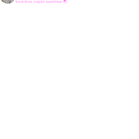
kierroksia ympäri maailman 🌏