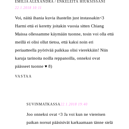
EMILIA ALEXANDRA / ENKELEITÄ HIUKSISSANI
22.1.2018 10:11
Voi, näitä ihania kuvia ihastelin just instassakin<3
Harmi että ei keretty joitakin vuosia sitten Chiang
Maissa ollessamme käymään tuonne, tosin voi olla että
meillä ei olisi ollut tietoa, että kaksi noin eri
periaatteella pyörivää paikkaa olisi vierekkäin! Niin
karuja tarinoita noilla reppanoilla, onneksi ovat
päässeet tuonne ♥ 8)
VASTAA
SUVINMATKASSA
22.1.2018 19:40
Joo onneksi ovat <3 Ja voi kun ne viereisen
paikan norsut pääsisivät karkaamaan tänne sielä