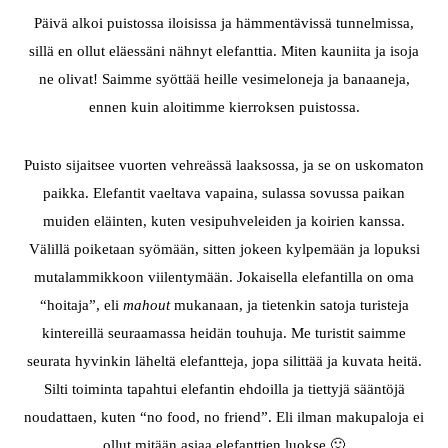
Päivä alkoi puistossa iloisissa ja hämmentävissä tunnelmissa,
sillä en ollut eläessäni nähnyt elefanttia. Miten kauniita ja isoja
ne olivat! Saimme syöttää heille vesimeloneja ja banaaneja,
ennen kuin aloitimme kierroksen puistossa.
Puisto sijaitsee vuorten vehreässä laaksossa, ja se on uskomaton
paikka. Elefantit vaeltava vapaina, sulassa sovussa paikan
muiden eläinten, kuten vesipuhveleiden ja koirien kanssa.
Välillä poiketaan syömään, sitten jokeen kylpemään ja lopuksi
mutalammikkoon viilentymään. Jokaisella elefantilla on oma
“hoitaja”, eli
mahout
mukanaan, ja tietenkin satoja turisteja
kintereillä seuraamassa heidän touhuja. Me turistit saimme
seurata hyvinkin läheltä elefantteja, jopa silittää ja kuvata heitä.
Silti toiminta tapahtui elefantin ehdoilla ja tiettyjä sääntöjä
noudattaen, kuten “no food, no friend”. Eli ilman makupaloja ei
ollut mitään asiaa elefanttien luokse 🙂