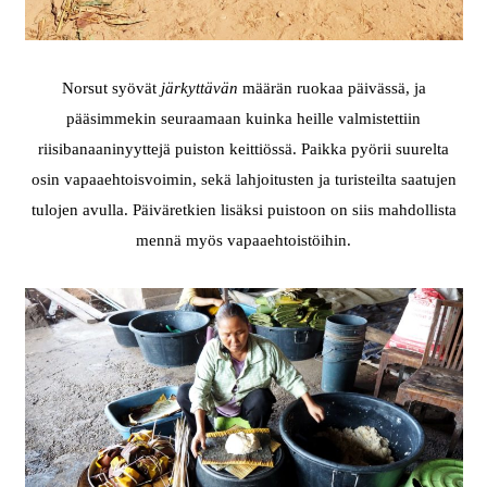
Norsut syövät
järkyttävän
määrän ruokaa päivässä, ja
pääsimmekin seuraamaan kuinka heille valmistettiin
riisibanaaninyyttejä puiston keittiössä. Paikka pyörii suurelta
osin vapaaehtoisvoimin, sekä lahjoitusten ja turisteilta saatujen
tulojen avulla. Päiväretkien lisäksi puistoon on siis mahdollista
mennä myös vapaaehtoistöihin.