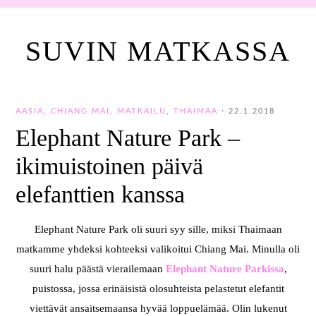
SUVIN MATKASSA
AASIA
,
CHIANG MAI
,
MATKAILU
,
THAIMAA
·
22.1.2018
Elephant Nature Park –
ikimuistoinen päivä
elefanttien kanssa
Elephant Nature Park oli suuri syy sille, miksi Thaimaan
matkamme yhdeksi kohteeksi valikoitui Chiang Mai. Minulla oli
suuri halu päästä vierailemaan
Elephant Nature Parkissa
,
puistossa, jossa erinäisistä olosuhteista pelastetut elefantit
viettävät ansaitsemaansa hyvää loppuelämää. Olin lukenut