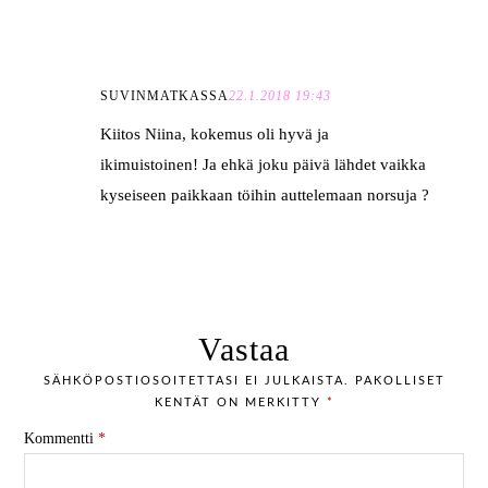
SUVINMATKASSA
22.1.2018 19:43
Kiitos Niina, kokemus oli hyvä ja
ikimuistoinen! Ja ehkä joku päivä lähdet vaikka
kyseiseen paikkaan töihin auttelemaan norsuja ?
Vastaa
SÄHKÖPOSTIOSOITETTASI EI JULKAISTA.
PAKOLLISET
KENTÄT ON MERKITTY
*
Kommentti
*