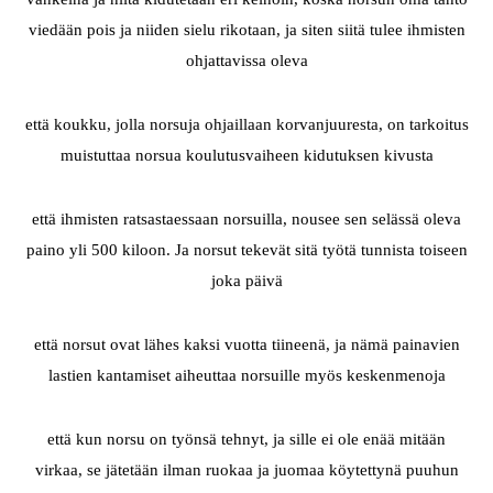
viedään pois ja niiden sielu rikotaan, ja siten siitä tulee ihmisten
ohjattavissa oleva
että koukku, jolla norsuja ohjaillaan korvanjuuresta, on tarkoitus
muistuttaa norsua koulutusvaiheen kidutuksen kivusta
että ihmisten ratsastaessaan norsuilla, nousee sen selässä oleva
paino yli 500 kiloon. Ja norsut tekevät sitä työtä tunnista toiseen
joka päivä
että norsut ovat lähes kaksi vuotta tiineenä, ja nämä painavien
lastien kantamiset aiheuttaa norsuille myös keskenmenoja
että kun norsu on työnsä tehnyt, ja sille ei ole enää mitään
virkaa, se jätetään ilman ruokaa ja juomaa köytettynä puuhun