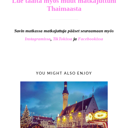
Lue täältä myös muut matkajuttuni
Thaimaasta
Suvin matkassa matkajuttuja pääset seuraamaan myös
Instagramissa
,
TikTokissa
ja
Facebookissa
YOU MIGHT ALSO ENJOY