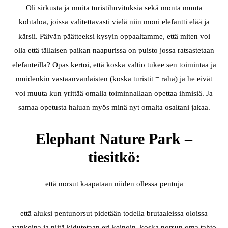
Oli sirkusta ja muita turistihuvituksia sekä monta muuta
kohtaloa, joissa valitettavasti vielä niin moni elefantti elää ja
kärsii. Päivän päätteeksi kysyin oppaaltamme, että miten voi
olla että tällaisen paikan naapurissa on puisto jossa ratsastetaan
elefanteilla? Opas kertoi, että koska valtio tukee sen toimintaa ja
muidenkin vastaanvanlaisten (koska turistit = raha) ja he eivät
voi muuta kun yrittää omalla toiminnallaan opettaa ihmisiä. Ja
samaa opetusta haluan myös minä nyt omalta osaltani jakaa.
Elephant Nature Park –
tiesitkö:
että norsut kaapataan niiden ollessa pentuja
että aluksi pentunorsut pidetään todella brutaaleissa oloissa
vankeina ja niitä kidutetaan eri keinoin, koska norsun oma tahto