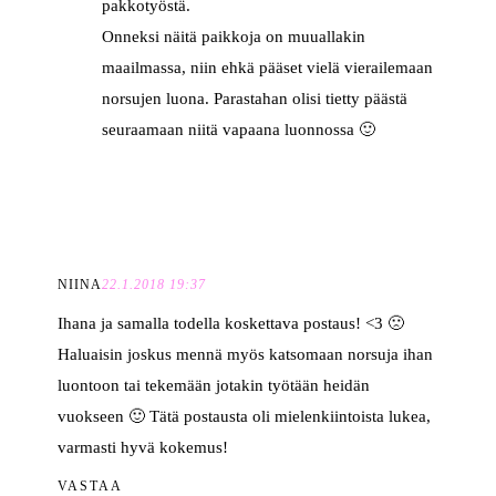
pakkotyöstä.
Onneksi näitä paikkoja on muuallakin
maailmassa, niin ehkä pääset vielä vierailemaan
norsujen luona. Parastahan olisi tietty päästä
seuraamaan niitä vapaana luonnossa 🙂
NIINA
22.1.2018 19:37
Ihana ja samalla todella koskettava postaus! <3 🙁
Haluaisin joskus mennä myös katsomaan norsuja ihan
luontoon tai tekemään jotakin työtään heidän
vuokseen 🙂 Tätä postausta oli mielenkiintoista lukea,
varmasti hyvä kokemus!
VASTAA