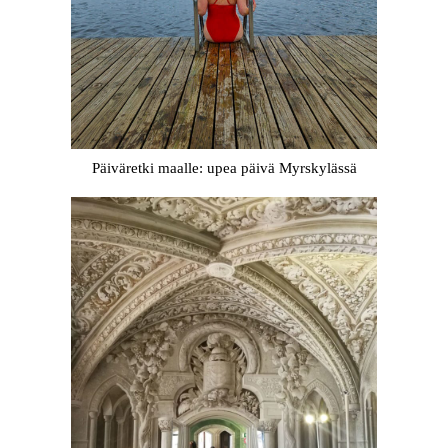
Päiväretki maalle: upea päivä Myrskylässä