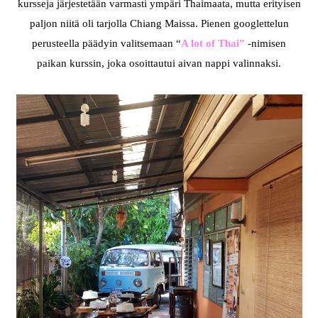
kursseja järjestetään varmasti ympäri Thaimaata, mutta erityisen
paljon niitä oli tarjolla Chiang Maissa. Pienen googlettelun
perusteella päädyin valitsemaan “
A lot of Thai”
-nimisen
paikan kurssin, joka osoittautui aivan nappi valinnaksi.