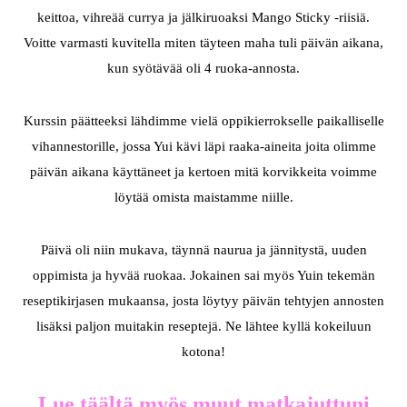
keittoa, vihreää currya ja jälkiruoaksi Mango Sticky -riisiä.
Voitte varmasti kuvitella miten täyteen maha tuli päivän aikana,
kun syötävää oli 4 ruoka-annosta.
Kurssin päätteeksi lähdimme vielä oppikierrokselle paikalliselle
vihannestorille, jossa Yui kävi läpi raaka-aineita joita olimme
päivän aikana käyttäneet ja kertoen mitä korvikkeita voimme
löytää omista maistamme niille.
Päivä oli niin mukava, täynnä naurua ja jännitystä, uuden
oppimista ja hyvää ruokaa. Jokainen sai myös Yuin tekemän
reseptikirjasen mukaansa, josta löytyy päivän tehtyjen annosten
lisäksi paljon muitakin reseptejä. Ne lähtee kyllä kokeiluun
kotona!
Lue täältä myös muut matkajuttuni