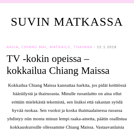
SUVIN MATKASSA
AASIA
,
CHIANG MAI
,
MATKAILU
,
THAIMAA
·
15.1.2018
TV -kokin opeissa –
kokkailua Chiang Maissa
Kokkailua Chiang Maissa kannattaa harkita, jos pidät keittiössä
hääräilystä ja thairuoasta. Minulle ruoanlaitto on aina ollut
erittäin mielekästä tekemistä, sen lisäksi että rakastan syödä
hyvää ruokaa. Sen vuoksi ja koska thaimaalaisessa ruoassa
yhdistyy niin monta minun lempi raaka-ainetta, päätin osallistua
kokkauskurssille ollessamme Chiang Maissa. Vastaavanlaisia