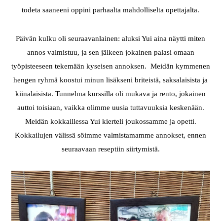
todeta saaneeni oppini parhaalta mahdolliselta opettajalta.
Päivän kulku oli seuraavanlainen: aluksi Yui aina näytti miten
annos valmistuu, ja sen jälkeen jokainen palasi omaan
työpisteeseen tekemään kyseisen annoksen. Meidän kymmenen
hengen ryhmä koostui minun lisäkseni briteistä, saksalaisista ja
kiinalaisista. Tunnelma kurssilla oli mukava ja rento, jokainen
auttoi toisiaan, vaikka olimme uusia tuttavuuksia keskenään.
Meidän kokkaillessa Yui kierteli joukossamme ja opetti.
Kokkailujen välissä söimme valmistamamme annokset, ennen
seuraavaan reseptiin siirtymistä.