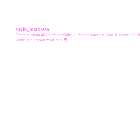
suvin_matkassa
Omannäköistä 40+ elämää
Matkoja, matchalatteja, ruokaa & second hand
kierroksia ympäri maailman 🌏