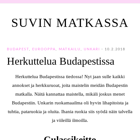
SUVIN MATKASSA
BUDAPEST
,
EUROOPPA
,
MATKAILU
,
UNKARI
·
10.2.2018
Herkuttelua Budapestissa
Herkuttelua Budapestissa tiedossa! Nyt jaan sulle kaikki
annokset ja herkkuruoat, joita maistelin meidän Budapestin
matkalla. Näitä kannattaa maistella, mikäli joskus menet
Budapestiin. Unkarin ruokamaailma oli hyvin lihapitoista ja
tuhtia, pataruokia ja oluita. Ihania ruokia siis syödä näin talvella
ja viileillä ilmoilla.
Gulassikeitto