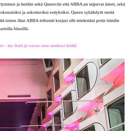
äytyminen ja heidän sekä Queen:iin että ABBA:an taipuvat äänet, sekä
kokonaisiksi ja uskottaviksi esityksiksi. Queen sykähdytti meitä
ttä toisen illan ABBA-tribuutti korjasi silti mielestäni potin bändin
risilla biiseillä.
 – lue lisää ja varaa oma matkasi täältä