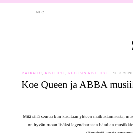
INFO
MATKAILU
,
RISTEILYT
,
RUOTSIN RISTEILYT
·
10.3.2020
Koe Queen ja ABBA musiik
Mitä siitä seuraa kun kasataan yhteen matkustamisesta, musii
on hyvän ruoan lisäksi legendaaristen bändien musiikkie