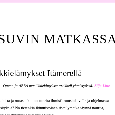
SUVIN MATKASS
kielämykset Itämerellä
Queen ja ABBA musiikkielämykset artikkeli yhteistyössä:
Silja Line
kista ja ruoasta kiinnostuneita ihmisiä ruotsinlaivalle ja ohjelmassa
sityksiä? No tietenkin ikimuistoinen risteilymatka täynnä naurua,