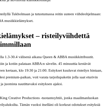
sia ja ikivihreitä klassikkohittejä!
isteilyllä Tukholmaan ja tutustumassa reitin uuteen viihdeohjelmaan:
A musiikkielämykset.
lämykset – risteilyviihdettä
immillaan
oilla 1.3-30.4 välisenä aikana Queen & ABBA musiikkitribuutit.
in ja kotiin palataan ABBA:n sävelin. 45 minuuttia kestävät
teen kertaan, klo 19:30 ja 21:00. Esitykset kuuluvat risteilyn hintaan,
llesi premium-paikan, voit varata tarjoilupaketin jolla saat eturivin
ja juomista nautittavaksi esityksen ajaksi.
a King Creative Productions -tuotantoyhtiö, jonka maailmanluokan
lyaluksilta. Tämän vuoksi itselläni oli korkeat odotukset esityksiä