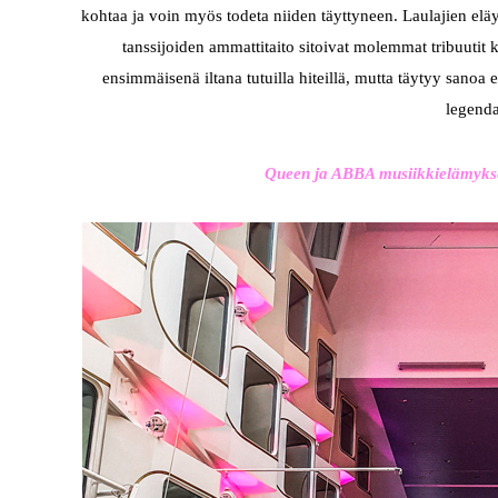
kohtaa ja voin myös todeta niiden täyttyneen. Laulajien el
tanssijoiden ammattitaito sitoivat molemmat tribuutit 
ensimmäisenä iltana tutuilla hiteillä, mutta täytyy sanoa e
legendaa
Queen ja ABBA musiikkielämykset