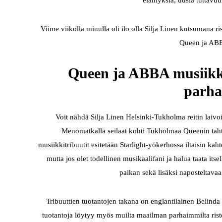
elämyksiä, uusia tuttavuuk
Viime viikolla minulla oli ilo olla Silja Linen kutsumana r
Queen ja ABB
Queen ja ABBA musiikkie
parha
Voit nähdä Silja Linen Helsinki-Tukholma reitin laiv
Menomatkalla seilaat kohti Tukholmaa Queenin tahti
musiikkitribuutit esitetään Starlight-yökerhossa iltaisin kah
mutta jos olet todellinen musikaalifani ja halua taata itse
paikan sekä lisäksi naposteltavaa 
Tribuuttien tuotantojen takana on englantilainen Belind
tuotantoja löytyy myös muilta maailman parhaimmilta ristei