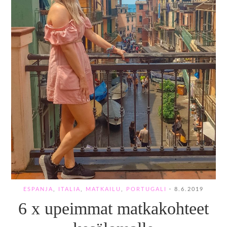
ESPANJA
,
ITALIA
,
MATKAILU
,
PORTUGALI
·
8.6.2019
6 x upeimmat matkakohteet