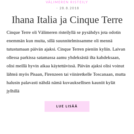
VÄLIMEREN RISTEILY
·
28.8.2018
Ihana Italia ja Cinque Terre
Cinque Terre oli Välimeren risteilyllä se pysähdys jota odotin
enemmän kun muita, sillä suunnitelmissamme oli mennä
tutustumaan päivän ajaksi. Cinque Terren pieniin kyliin. Laivan
ollessa parkissa satamassa aamu yhdeksästä ilta kahdeksaan,
olisi meillä hyvin aikaa käytettävissä. Päivän ajaksi olisi voinut
lähteä myös Pisaan, Firenzeen tai viiniretkelle Toscanaan, mutta
halusin palavasti nähdä nämä kuvauksellisen kauniit kylät
jylhillä
LUE LISÄÄ