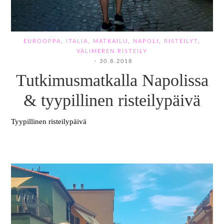
EUROOPPA
,
ITALIA
,
MATKAILU
,
NAPOLI
,
RISTEILYT
,
VÄLIMEREN RISTEILY
·
30.8.2018
Tutkimusmatkalla Napolissa
& tyypillinen risteilypäivä
Tyypillinen risteilypäivä