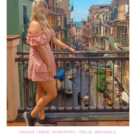
CINQUE TERRE
,
EUROOPPA
,
ITALIA
,
MATKAILU
,