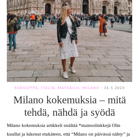
EUROOPPA
,
ITALIA
,
MATKAILU
,
MILANO
·
31.5.2023
Milano kokemuksia – mitä
tehdä, nähdä ja syödä
Milano kokemuksia artikkeli sisältää *mainoslinkkejä Olin
kuullut ja lukenut etukäteen, että “Milano on päivässä nähty” ja