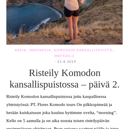
AASIA
,
INDONESIA
,
KOMODON KANSALLISPUISTO
,
MATKAILU
·
25.8.2019
Risteily Komodon
kansallispuistossa – päivä 2.
Risteily Komodon kansallispuistossa juttu kaupallisessa
yhteistyössä: PT. Flores Komodo tours On pilkkopimeää ja
herään kuiskaisuun joka kuuluu hyttimme ovelta, “morning”.
Kello on 5 aamulla ja on aika nousta toisen risteilypäivän
ensimmäiseen ohjelmaan. Puen unisena vaatteet päälle ja istun