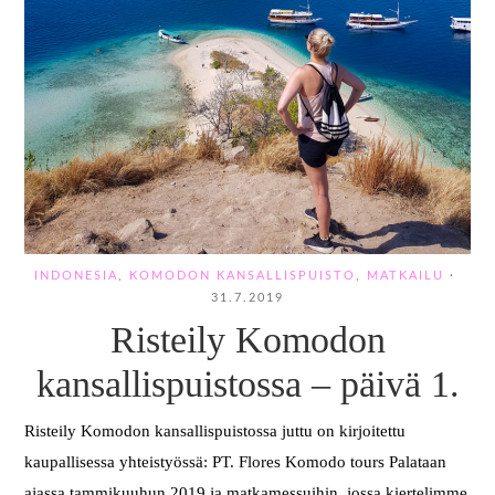
INDONESIA
,
KOMODON KANSALLISPUISTO
,
MATKAILU
·
31.7.2019
Risteily Komodon
kansallispuistossa – päivä 1.
Risteily Komodon kansallispuistossa juttu on kirjoitettu
kaupallisessa yhteistyössä: PT. Flores Komodo tours Palataan
ajassa tammikuuhun 2019 ja matkamessuihin, jossa kiertelimme