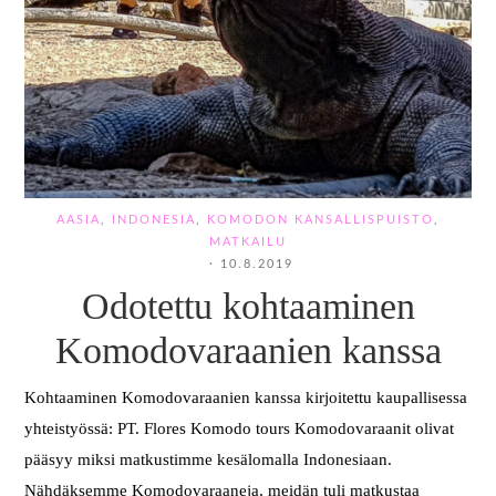
AASIA
,
INDONESIA
,
KOMODON KANSALLISPUISTO
,
MATKAILU
·
10.8.2019
Odotettu kohtaaminen
Komodovaraanien kanssa
Kohtaaminen Komodovaraanien kanssa kirjoitettu kaupallisessa
yhteistyössä: PT. Flores Komodo tours Komodovaraanit olivat
pääsyy miksi matkustimme kesälomalla Indonesiaan.
Nähdäksemme Komodovaraaneja, meidän tuli matkustaa